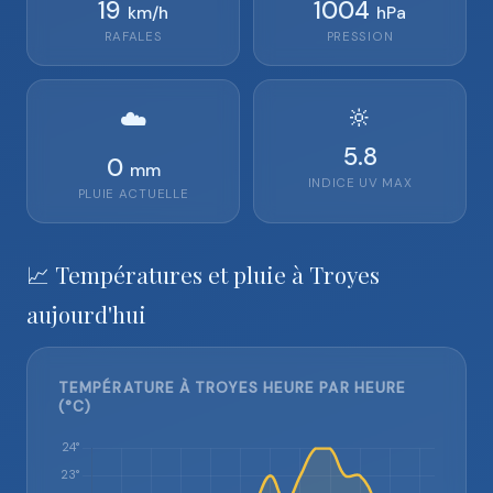
19
1004
km/h
hPa
RAFALES
PRESSION
🔆
☁️
5.8
0
mm
INDICE UV MAX
PLUIE ACTUELLE
📈 Températures et pluie à Troyes
aujourd'hui
TEMPÉRATURE À TROYES HEURE PAR HEURE
(°C)