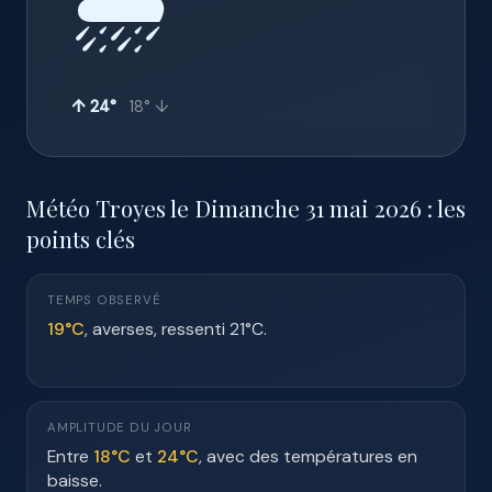
🌦️
↑ 24°
18° ↓
Météo Troyes le Dimanche 31 mai 2026 : les
points clés
TEMPS OBSERVÉ
19°C
, averses, ressenti 21°C.
AMPLITUDE DU JOUR
Entre
18°C
et
24°C
, avec des températures en
baisse.