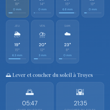
18°
14°
15°
13°
0 mm
0 mm
6.8 mm
0 mm
JEU.
VEN.
SAM.
🌦️
⛈️
☁️
19°
20°
23°
15°
12°
8°
6.3 mm
3 mm
0 mm
🌅 Lever et coucher du soleil à Troyes
🌅
🌇
05:47
21:35