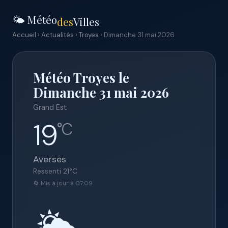
🌤️ Météo
des
Villes
Accueil
›
Actualités
›
Troyes
› Dimanche 31 mai 2026
Météo Troyes le
Dimanche 31 mai 2026
Grand Est
19
°C
Averses
Ressenti
21
°C
🔄 Mis à jour à 07:09