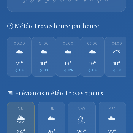
🕐 Météo Troyes heure par heure
00:00
01:00
02:00
03:00
04:00
☁️
☁️
☁️
☁️
⛅
21°
19°
19°
19°
19°
💧 0%
💧 0%
💧 0%
💧 0%
💧 3%
📅 Prévisions météo Troyes 7 jours
AUJ.
LUN.
MAR.
MER.
🌦️
☁️
⛈️
☁️
24°
25°
20°
22°