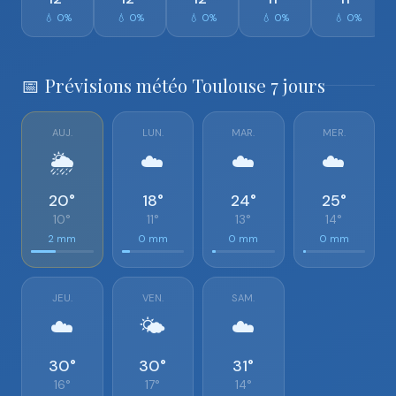
💧 0%
💧 0%
💧 0%
💧 0%
💧 0%
📅 Prévisions météo Toulouse 7 jours
AUJ.
LUN.
MAR.
MER.
🌦️
☁️
☁️
☁️
20°
18°
24°
25°
10°
11°
13°
14°
2 mm
0 mm
0 mm
0 mm
JEU.
VEN.
SAM.
☁️
🌤️
☁️
30°
30°
31°
16°
17°
14°