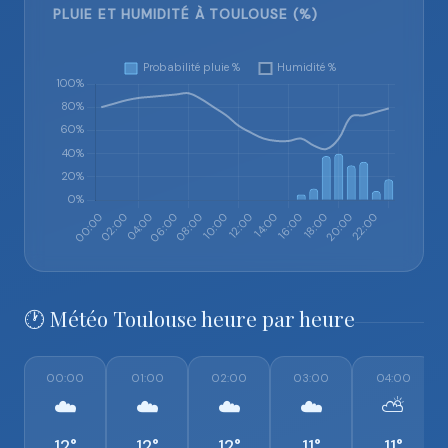
PLUIE ET HUMIDITÉ À TOULOUSE (%)
🕐 Météo Toulouse heure par heure
00:00
01:00
02:00
03:00
04:00
☁️
☁️
☁️
☁️
⛅
12°
12°
12°
11°
11°