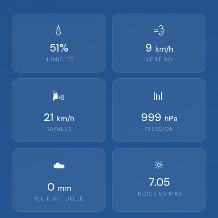
💧
💨
51
%
9
km/h
HUMIDITÉ
VENT
NO
🌬️
📊
21
999
km/h
hPa
RAFALES
PRESSION
🔆
☁️
7.05
0
mm
INDICE UV MAX
PLUIE ACTUELLE