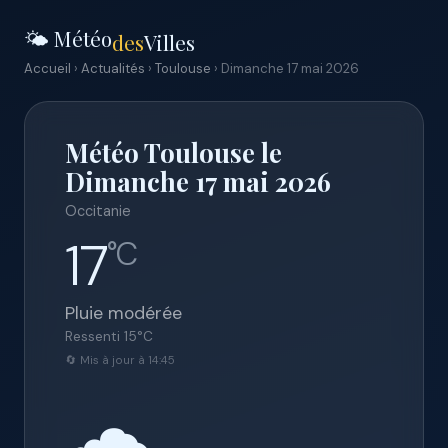
🌤️ Météo
des
Villes
Accueil
›
Actualités
›
Toulouse
› Dimanche 17 mai 2026
Météo Toulouse le
Dimanche 17 mai 2026
Occitanie
17
°C
Pluie modérée
Ressenti
15
°C
🔄 Mis à jour à 14:45