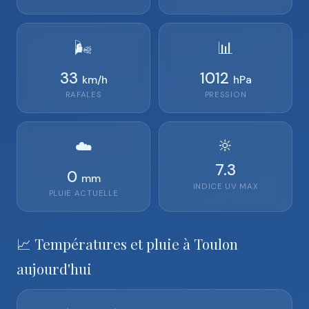
🌬️
📊
33
1012
km/h
hPa
RAFALES
PRESSION
🔆
☁️
7.3
0
mm
INDICE UV MAX
PLUIE ACTUELLE
📈 Températures et pluie à Toulon
aujourd'hui