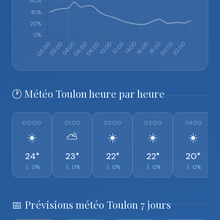
🕐 Météo Toulon heure par heure
00:00
01:00
02:00
03:00
04:00
☀️
⛅
☀️
☀️
☀️
24°
23°
22°
22°
20°
💧 0%
💧 0%
💧 0%
💧 0%
💧 0%
📅 Prévisions météo Toulon 7 jours