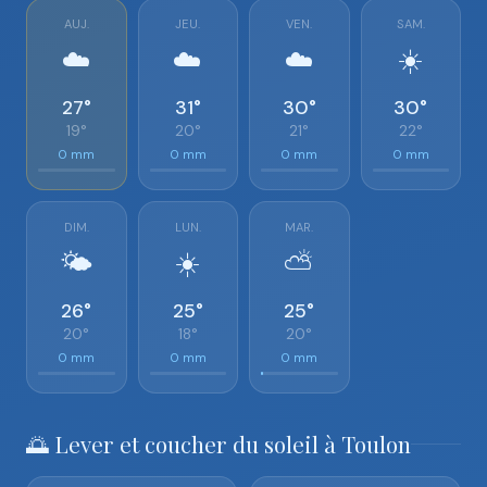
AUJ.
JEU.
VEN.
SAM.
☁️
☁️
☁️
☀️
27°
31°
30°
30°
19°
20°
21°
22°
0 mm
0 mm
0 mm
0 mm
DIM.
LUN.
MAR.
🌤️
☀️
⛅
26°
25°
25°
20°
18°
20°
0 mm
0 mm
0 mm
🌅 Lever et coucher du soleil à Toulon