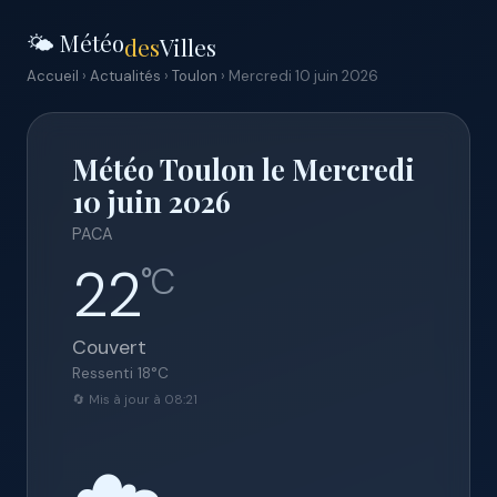
🌤️ Météo
des
Villes
Accueil
›
Actualités
›
Toulon
› Mercredi 10 juin 2026
Météo Toulon le Mercredi
10 juin 2026
PACA
22
°C
Couvert
Ressenti
18
°C
🔄 Mis à jour à 08:21