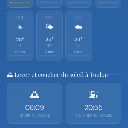
VEN.
SAM.
DIM.
☀️
🌤️
☁️
25°
25°
23°
18°
19°
17°
0 mm
0 mm
0 mm
🌅 Lever et coucher du soleil à Toulon
🌅
🌇
06:09
20:55
LEVER DU SOLEIL
COUCHER DU SOLEIL