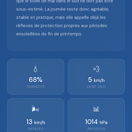
que le soleil de mai dans le sud ne doit pas être
sous-estimé. La journée reste donc agréable,
stable et pratique, mais elle appelle déjà les
réflexes de protection propres aux périodes
ensoleillées de fin de printemps.
💧
💨
68
%
5
km/h
HUMIDITÉ
VENT
OSO
🌬️
📊
13
1014
km/h
hPa
RAFALES
PRESSION