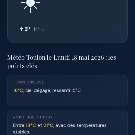
☀️
↑ 21°
14° ↓
Météo Toulon le Lundi 18 mai 2026 : les
points clés
TEMPS OBSERVÉ
16°C
, ciel dégagé, ressenti 15°C.
AMPLITUDE DU JOUR
Entre
14°C
et
21°C
, avec des températures
stables.