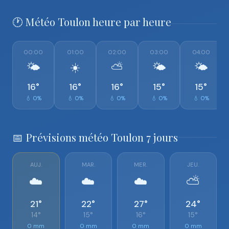
🕐 Météo Toulon heure par heure
00:00
01:00
02:00
03:00
04:00
🌤️
☀️
⛅
🌤️
🌤️
16°
16°
16°
15°
15°
💧 0%
💧 0%
💧 0%
💧 0%
💧 0%
📅 Prévisions météo Toulon 7 jours
AUJ.
MAR.
MER.
JEU.
☁️
☁️
☁️
⛅
21°
22°
27°
24°
14°
15°
16°
15°
0 mm
0 mm
0 mm
0 mm