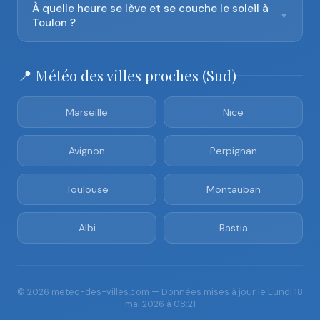
À quelle heure se lève et se couche le soleil à
▼
Toulon ?
📍 Météo des villes proches (Sud)
Marseille
Nice
Avignon
Perpignan
Toulouse
Montauban
Albi
Bastia
© 2026 meteo-des-villes.com — Données mises à jour le Lundi 18
mai 2026 à 08:21