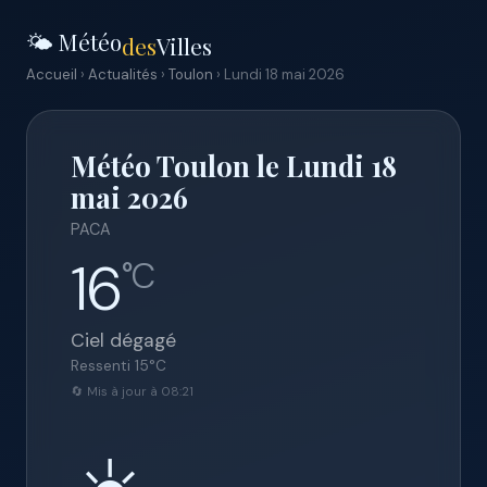
🌤️ Météo
des
Villes
Accueil
›
Actualités
›
Toulon
› Lundi 18 mai 2026
Météo Toulon le Lundi 18
mai 2026
PACA
16
°C
Ciel dégagé
Ressenti
15
°C
🔄 Mis à jour à 08:21