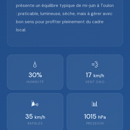
présente un équilibre typique de mi-juin à Toulon
: praticable, lumineuse, sèche, mais à gérer avec
bon sens pour profiter pleinement du cadre
local.
💧
💨
30
%
17
km/h
HUMIDITÉ
VENT
ONO
🌬️
📊
35
1015
km/h
hPa
RAFALES
PRESSION