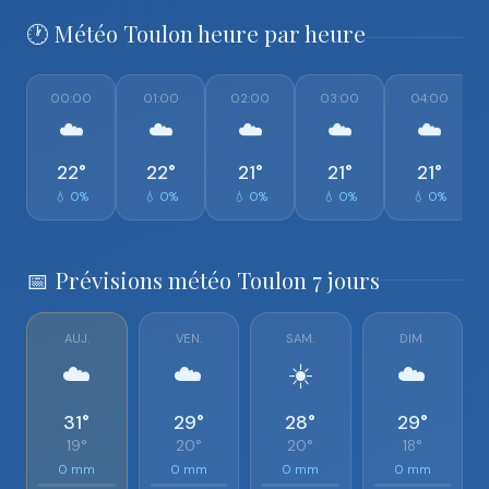
🕐 Météo Toulon heure par heure
00:00
01:00
02:00
03:00
04:00
☁️
☁️
☁️
☁️
☁️
22°
22°
21°
21°
21°
💧 0%
💧 0%
💧 0%
💧 0%
💧 0%
📅 Prévisions météo Toulon 7 jours
AUJ.
VEN.
SAM.
DIM.
☁️
☁️
☀️
☁️
31°
29°
28°
29°
19°
20°
20°
18°
0 mm
0 mm
0 mm
0 mm