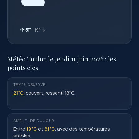
☁️
↑ 31°
19° ↓
Météo Toulon le Jeudi 11 juin 2026 : les
points clés
TEMPS OBSERVÉ
21°C
, couvert, ressenti 18°C.
AMPLITUDE DU JOUR
Entre
19°C
et
31°C
, avec des températures
stables.