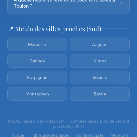
À quelle heure se lève et se couche le soleil à
▼
Toulon ?
📍 Météo des villes proches (Sud)
Marseille
Avignon
Cannes
Nîmes
Perpignan
Béziers
Montauban
Bastia
© 2026 meteo-des-villes.com — Données mises à jour le Jeudi 11
juin 2026 à 08:21
Accueil
📅 Toutes les dates
Confidentialité
Mentions