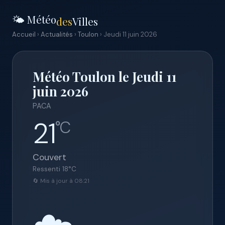
🌤️ Météo
des
Villes
Accueil
›
Actualités
›
Toulon
› Jeudi 11 juin 2026
Météo Toulon le Jeudi 11
juin 2026
PACA
21
°C
Couvert
Ressenti
18
°C
🔄 Mis à jour à 08:21