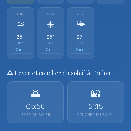
LUN.
MAR.
MER.
⛅
☀️
🌤️
25°
25°
27°
18°
18°
20°
0 mm
0 mm
0 mm
🌅 Lever et coucher du soleil à Toulon
🌅
🌇
05:56
21:15
LEVER DU SOLEIL
COUCHER DU SOLEIL