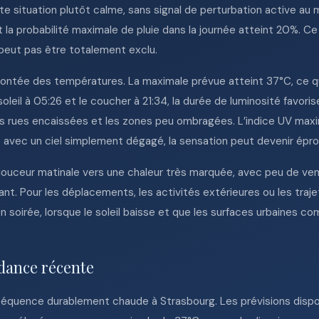
situation plutôt calme, sans signal de perturbation active au m
 la probabilité maximale de pluie dans la journée atteint 20%. Ce 
peut pas être totalement exclu.
 montée des températures. La maximale prévue atteint 37°C, ce 
oleil à 05:26 et le coucher à 21:34, la durée de luminosité favori
s rues encaissées et les zones peu ombragées. L’indice UV maxim
avec un ciel simplement dégagé, la sensation peut devenir éprou
 douceur matinale vers une chaleur très marquée, avec peu de ve
t. Pour les déplacements, les activités extérieures ou les traje
 en soirée, lorsque le soleil baisse et que les surfaces urbaines
dance récente
ne séquence durablement chaude à Strasbourg. Les prévisions dispo