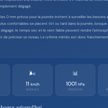
 simplement dégagé.
t les 0 mm prévus pour la journée invitent à surveiller les besoin
us confortables se placent tôt ou tard dans la journée, lorsque l
el dégagé, le temps sec et le vent faible peuvent rendre l’atmosp
t de préciser un niveau. Le rythme météo est donc franchement 
🌬️
📊
11
1001
km/h
hPa
RAFALES
PRESSION
P
sbourg aujourd'hui