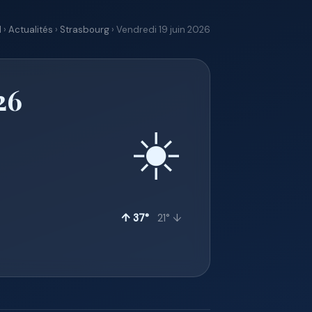
l
›
Actualités
›
Strasbourg
› Vendredi 19 juin 2026
26
☀️
↑ 37°
21° ↓