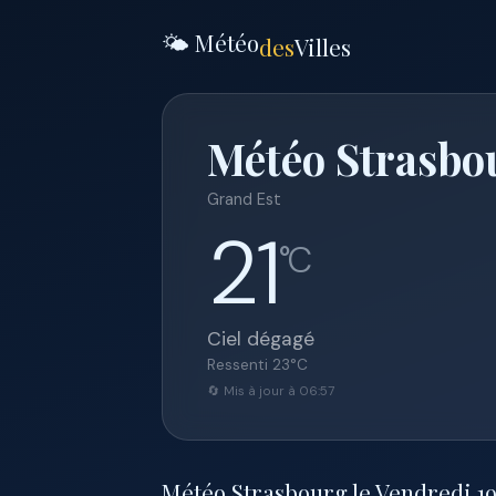
🌤️ Météo
des
Villes
Météo Strasbou
Grand Est
21
°C
Ciel dégagé
Ressenti
23
°C
🔄 Mis à jour à 06:57
Météo Strasbourg le Vendredi 19 j