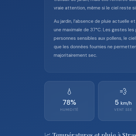
vraie attention, même si le ciel reste
Au jardin, l’absence de pluie actuelle e
une maximale de 37°C. Les gestes les pl
personnes sensibles aux pollens, le ci
que les données fournies ne permetten
majoritairement sec.
💧
💨
78
%
5
km/h
HUMIDITÉ
VENT
SSE
📈 Températures et pluie à Stra