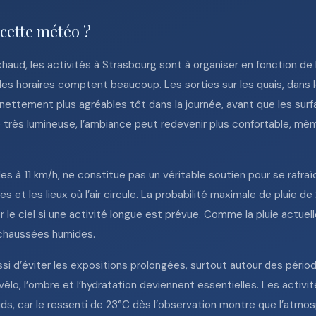
 cette météo ?
aud, les activités à Strasbourg sont à organiser en fonction de la
es horaires comptent beaucoup. Les sorties sur les quais, dans l
 nettement plus agréables tôt dans la journée, avant que les sur
e très lumineuse, l’ambiance peut redevenir plus confortable, mê
s à 11 km/h, ne constitue pas un véritable soutien pour se rafraîchi
 et les lieux où l’air circule. La probabilité maximale de pluie d
ller le ciel si une activité longue est prévue. Comme la pluie act
chaussées humides.
i d’éviter les expositions prolongées, surtout autour des périod
à vélo, l’ombre et l’hydratation deviennent essentielles. Les activ
, car le ressenti de 23°C dès l’observation montre que l’atmos