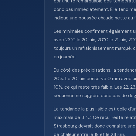
continuité remarquable des température
donc pas immédiatement. Elle tend même 
indique une poussée chaude nette au fil
Les minimales confirment également un
avec 23°C le 20 juin, 20°C le 21 juin, 21
toujours un rafraîchissement marqué, ce
en journée.
Du côté des précipitations, la tendanc
20%. Le 20 juin conserve 0 mm avec une 
10%, ce qui reste très faible. Les 22, 
séquence ne suggère donc pas de dégr
La tendance la plus lisible est celle d’
maximale de 31°C. Ce recul reste relat
Strasbourg devrait donc connaître une 
de chaleur entre le 19 et le 24 juin.