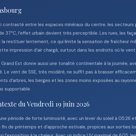
rasbourg
 contrasté entre les espaces minéraux du centre, les secteurs p
 37°C, l’effet urbain devient très perceptible. Les rues, les faça
et la restituer lentement, ce qui limite la sensation de fraîcheur
te impression d’air chargé, surtout dans les endroits où le vent 
 Grand Est donne aussi une tonalité continentale à la journée, a
. Le vent de SSE, très modéré, ne suffit pas à brasser efficaceme
ements d’arbres, les berges et les zones moins exposées au rayo
lus supportable.
ntexte du Vendredi 19 juin 2026
 une période de forte luminosité, avec un lever du soleil à 05:26 
in de printemps et d’approche estivale, propices aux sorties lo
ssi l’exposition à la chaleur. Avec un indice UV maximal de 6.05, l