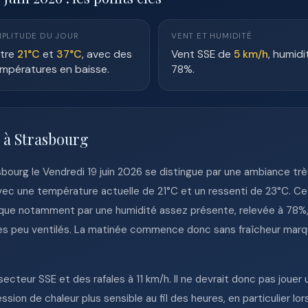
PLITUDE DU JOUR
VENT ET HUMIDITÉ
tre
21°C
et
37°C
, avec des
Vent SSE de
5 km/h
, humidi
mpératures en baisse.
78%.
 à Strasbourg
sbourg le Vendredi 19 juin 2026 se distingue par une ambiance t
avec une température actuelle de 21°C et un ressenti de 23°C. C
que notamment par une humidité assez présente, relevée à 78%, qu
xes peu ventilés. La matinée commence donc sans fraîcheur marqu
ecteur SSE et des rafales à 11 km/h. Il ne devrait donc pas jouer 
sion de chaleur plus sensible au fil des heures, en particulier lo