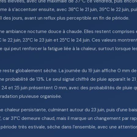
s élevées, avec une maximale de 37°C ce vendredi, puis encore 3
à s’accentuer ensuite, avec 38°C le 21 juin, 39°C le 22 juin, pui
 des jours, avant un reflux plus perceptible en fin de période.
e ambiance nocturne douce à chaude. Elles restent comprises ent
°C le 22 juin, 23°C le 23 juin et 25°C le 24 juin. Ces valeurs mont
 qui peut renforcer la fatigue liée à la chaleur, surtout lorsque
e reste globalement sèche. La journée du 19 juin affiche 0 mm de
probabilité de 13%. Le seul signal chiffré de pluie apparaît le 21
23, 24 et 25 juin présentent 0 mm, avec des probabilités de pluie
adation pluvieuse organisée.
une chaleur persistante, culminant autour du 23 juin, puis d’une bai
if, car 31°C demeure chaud, mais il marque un changement par ra
période très estivale, sèche dans l’ensemble, avec une attention 