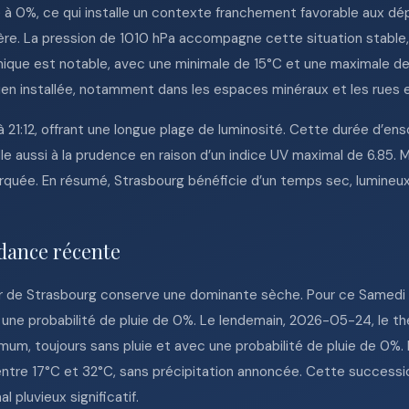
e à 0%, ce qui installe un contexte franchement favorable aux dé
lière. La pression de 1010 hPa accompagne cette situation stable,
mique est notable, avec une minimale de 15°C et une maximale de
bien installée, notamment dans les espaces minéraux et les rues
à 21:12, offrant une longue plage de luminosité. Cette durée d’en
lle aussi à la prudence en raison d’un indice UV maximal de 6.85. 
rquée. En résumé, Strasbourg bénéficie d’un temps sec, lumineux
dance récente
ur de Strasbourg conserve une dominante sèche. Pour ce Samedi 
c une probabilité de pluie de 0%. Le lendemain, 2026-05-24, le
um, toujours sans pluie et avec une probabilité de pluie de 0
ntre 17°C et 32°C, sans précipitation annoncée. Cette successio
l pluvieux significatif.