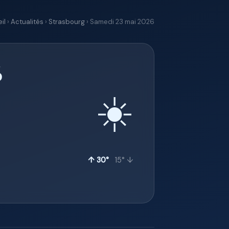
il
›
Actualités
›
Strasbourg
› Samedi 23 mai 2026
6
☀️
↑ 30°
15° ↓