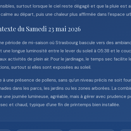
sibles, surtout lorsque le ciel reste dégagé et que la pluie est 
calme au départ, puis une chaleur plus affirmée dans l’espace urb
ntexte du Samedi 23 mai 2026
une période de mi-saison où Strasbourg bascule vers des ambian
une longue luminosité entre le lever du soleil à 05:38 et le couch
ux activités de plein air. Pour le jardinage, le temps sec facilite 
tions, surtout si elles sont exposées au soleil.
 à une présence de pollens, sans qu’un niveau précis ne soit four
des dans les parcs, les jardins ou les zones arborées. La combin
e une journée lumineuse, agréable, mais à gérer avec prudence p
sec et chaud, typique d’une fin de printemps bien installée.