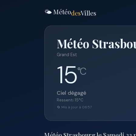
🌤️ Météo
des
Villes
Météo Strasbo
Grand Est
15
°C
Ciel dégagé
Ressenti
15
°C
🔄 Mis à jour à 06:57
Météo Strasbourg le Samedi 23 ma