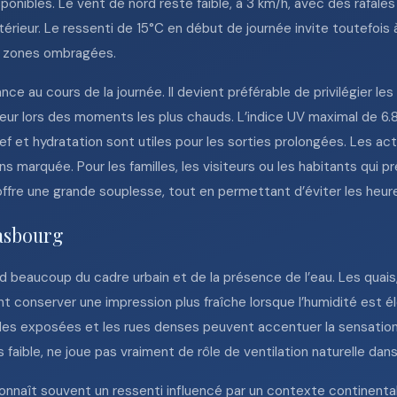
onibles. Le vent de nord reste faible, à 3 km/h, avec des rafales 
rieur. Le ressenti de 15°C en début de journée invite toutefois à
es zones ombragées.
e au cours de la journée. Il devient préférable de privilégier les
eur lors des moments les plus chauds. L’indice UV maximal de 6.8
ef et hydratation sont utiles pour les sorties prolongées. Les ac
ns marquée. Pour les familles, les visiteurs ou les habitants qui 
 offre une grande souplesse, tout en permettant d’éviter les heur
rasbourg
beaucoup du cadre urbain et de la présence de l’eau. Les quais, l
t conserver une impression plus fraîche lorsque l’humidité est 
açades exposées et les rues denses peuvent accentuer la sensatio
aible, ne joue pas vraiment de rôle de ventilation naturelle dans l
onnaît souvent un ressenti influencé par un contexte continent