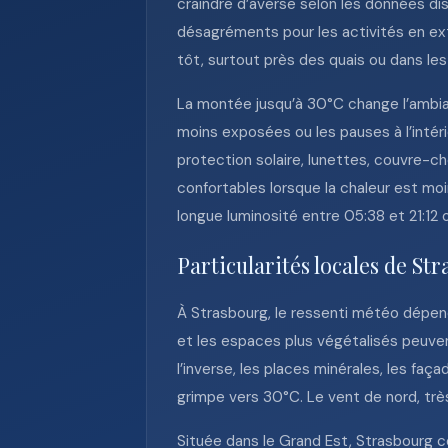
craindre d’averse selon les données disp
désagréments pour les activités en exté
tôt, surtout près des quais ou dans l
La montée jusqu’à 30°C change l’ambianc
moins exposées ou les pauses à l’intéri
protection solaire, lunettes, couvre-ch
confortables lorsque la chaleur est moi
longue luminosité entre 05:38 et 21:12
Particularités locales de St
À Strasbourg, le ressenti météo dépend 
et les espaces plus végétalisés peuven
l’inverse, les places minérales, les f
grimpe vers 30°C. Le vent de nord, très f
Située dans le Grand Est, Strasbourg c