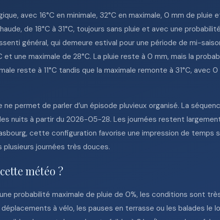
que, avec 16°C en minimale, 32°C en maximale, 0 mm de pluie et 
e, de 18°C à 31°C, toujours sans pluie et avec une probabilité 
senti général, qui demeure estival pour une période de mi-saiso
et une maximale de 28°C. La pluie reste à 0 mm, mais la probabil
male reste à 11°C tandis que la maximale remonte à 31°C, avec 0 
 ne permet de parler d’un épisode pluvieux organisé. La séquenc
des nuits à partir du 2026-05-28. Les journées restent largeme
asbourg, cette configuration favorise une impression de temps s
s plusieurs journées très douces.
 cette météo ?
une probabilité maximale de pluie de 0%, les conditions sont très
déplacements à vélo, les pauses en terrasse ou les balades le lon