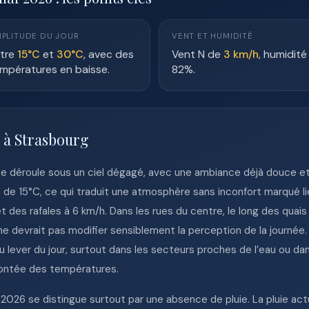
PLITUDE DU JOUR
VENT ET HUMIDITÉ
tre
15°C
et
30°C
, avec des
Vent N de
3 km/h
, humidité
mpératures en baisse.
82%.
 à Strasbourg
e déroule sous un ciel dégagé, avec une ambiance déjà douce et
e de 15°C, ce qui traduit une atmosphère sans inconfort marqué lié
et des rafales à 6 km/h. Dans les rues du centre, le long des quai
 ne devrait pas modifier sensiblement la perception de la journée
u lever du jour, surtout dans les secteurs proches de l’eau ou 
montée des températures.
026 se distingue surtout par une absence de pluie. La pluie actu