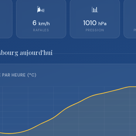
🌬️
📊
6
1010
km/h
hPa
RAFALES
PRESSION
P
sbourg aujourd'hui
PAR HEURE (°C)