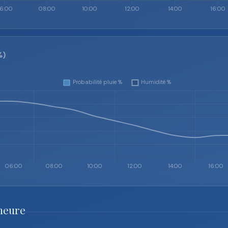
%)
heure