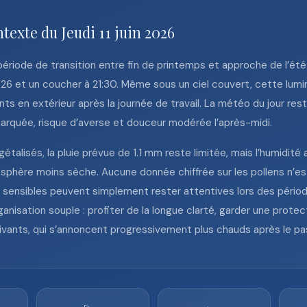
texte du Jeudi 11 juin 2026
 période de transition entre fin de printemps et approche de l’été
5:26 et un coucher à 21:30. Même sous un ciel couvert, cette lumi
nts en extérieur après la journée de travail. La météo du jour re
é marquée, risque d’averse et douceur modérée l’après-midi.
gétalisés, la pluie prévue de 1.1 mm reste limitée, mais l’humidit
osphère moins sèche. Aucune donnée chiffrée sur les pollens n’est
s sensibles peuvent simplement rester attentives lors des périod
anisation souple : profiter de la longue clarté, garder une prote
suivants, qui s’annoncent progressivement plus chauds après le p