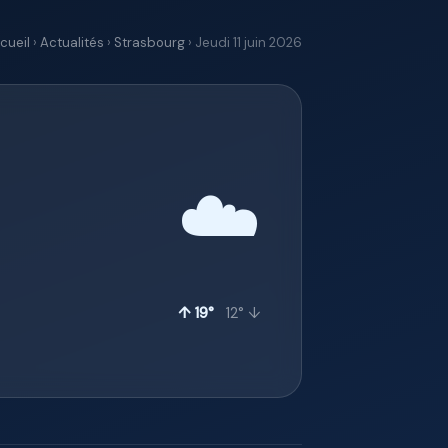
cueil
›
Actualités
›
Strasbourg
› Jeudi 11 juin 2026
☁️
↑ 19°
12° ↓