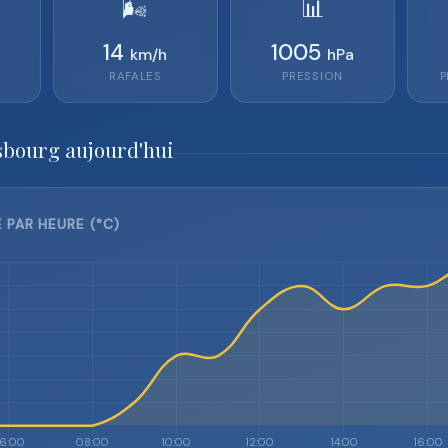
🌬️
📊
14
1005
km/h
hPa
RAFALES
PRESSION
P
sbourg aujourd'hui
PAR HEURE (°C)