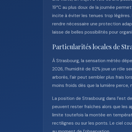
19°C au plus doux de la journée perme
incite à éviter les tenues trop légères
rendre nécessaire une protection adapt
laisse de belles possibilités pour organ
Particularités locales de St
À Strasbourg, la sensation météo dépend
2026, l’humidité de 82% joue un rôle sen
arborés, l’air peut sembler plus frais l
moins froids dès que la lumière perce
La position de Strasbourg dans l’est de
peuvent rester fraîches alors que les 
limite toutefois la montée en températu
rectilignes ou sur les ponts. Le ciel 
au moment de l’observation.