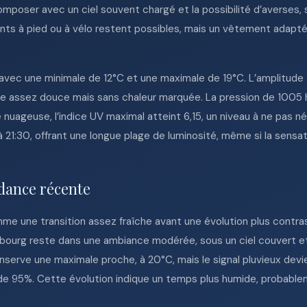
composer avec un ciel souvent chargé et la possibilité d’averses,
ents à pied ou à vélo restent possibles, mais un vêtement adapt
vec une minimale de 12°C et une maximale de 19°C. L’amplitude
ère assez douce mais sans chaleur marquée. La pression de 100
uageuse, l’indice UV maximal atteint 6,15, un niveau à ne pas nég
à 21:30, offrant une longue plage de luminosité, même si la sensa
dance récente
e une transition assez fraîche avant une évolution plus contras
ourg reste dans une ambiance modérée, sous un ciel couvert et 
nserve une maximale proche, à 20°C, mais le signal pluvieux dev
 de 95%. Cette évolution indique un temps plus humide, probable