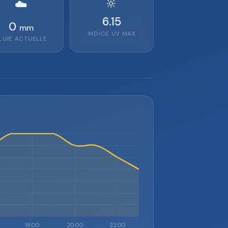
🔆
☁️
6.15
0
mm
INDICE UV MAX
LUIE ACTUELLE