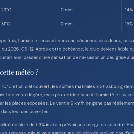
à 29°C
0 mm
14%
 31°C
0 mm
15%
ps frais, humide et couvert vers une séquence plus douce, puis
s du 2026-06-12. Après cette échéance, la pluie devient faible o
rrait ainsi passer d’une sensation de mi-saison un peu grise à 
 cette météo ?
 10°C et un ciel couvert, les sorties matinales à Strasbourg de
juin. Une veste légère, mais protectrice face à l’humidité et au ve
rser les places exposées. Le vent à 6 km/h ne gêne pas réellemen
 dans les rues ouvertes.
babilité de pluie de 53% invite à prévoir une marge de sécurité. P
se en terrasse, mieux vaut garder une solution de repli en cas d’