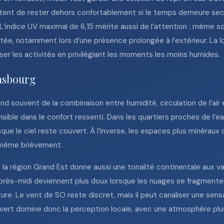
ttent de rester dehors confortablement si le temps demeure sec
. L’indice UV maximal de 6,15 mérite aussi de l’attention : même so
ée, notamment lors d’une présence prolongée à l’extérieur. La lo
iser les activités en privilégiant les moments les moins humides.
rasbourg
 souvent de la combinaison entre humidité, circulation de l’air et
sible dans le confort ressenti. Dans les quartiers proches de l’eau
orsque le ciel reste couvert. À l’inverse, les espaces plus minérau
, même brièvement.
 la région Grand Est donne aussi une tonalité continentale aux v
après-midi deviennent plus doux lorsque les nuages se fragmenten
re. Le vent de SO reste discret, mais il peut canaliser une sens
couvert domine donc la perception locale, avec une atmosphère p