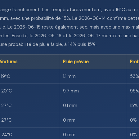
change franchement. Les températures montent, avec 16°C au m
0.1 mm, avec une probabilité de 15%. Le 2026-06-14 confirme cette
luie. Le 2026-06-15 reste également sec, mais avec une maximal
entes. Ensuite, le 2026-06-16 et le 2026-06-17 montrent une ha
e probabilité de pluie faible, à 14% puis 15%.
ratures
Pluie prévue
Prob
 19°C
1.1 mm
53
à 20°C
9.7 mm
95
à 27°C
0.1 mm
15%
à 27°C
0 mm
0%
à 24°C
0 mm
0%