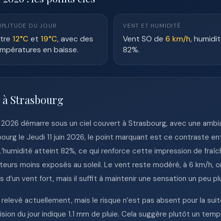
PLITUDE DU JOUR
VENT ET HUMIDITÉ
tre
12°C
et
19°C
, avec des
Vent SO de
6 km/h
, humidi
mpératures en baisse.
82%.
 à Strasbourg
in 2026 démarre sous un ciel couvert à Strasbourg, avec une ambia
ourg le Jeudi 11 juin 2026, le point marquant est ce contraste e
 L’humidité atteint 82%, ce qui renforce cette impression de fra
cteurs moins exposés au soleil. Le vent reste modéré, à 6 km/h, o
pas d’un vent fort, mais il suffit à maintenir une sensation un peu 
relevé actuellement, mais le risque n’est pas absent pour la suit
vision du jour indique 1.1 mm de pluie. Cela suggère plutôt un te