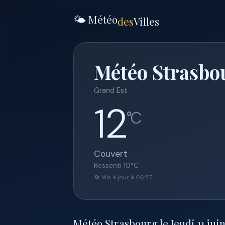
🌤️ Météo
des
Villes
Météo Strasbou
Grand Est
12
°C
Couvert
Ressenti
10
°C
🔄 Mis à jour à 06:57
Météo Strasbourg le Jeudi 11 juin 