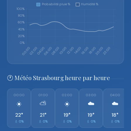
🕐 Météo Strasbourg heure par heure
00:00
01:00
02:00
03:00
04:00
☀️
⛅
☀️
☁️
☁️
22°
21°
19°
19°
18°
💧 0%
💧 0%
💧 0%
💧 0%
💧 0%