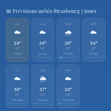
📅 Prévisions météo Strasbourg 7 jours
AUJ.
LUN.
MAR.
MER.
☁️
☁️
🌧️
☁️
24°
24°
26°
34°
16°
14°
14°
18°
0 mm
0 mm
0.7 mm
0 mm
JEU.
VEN.
SAM.
☁️
🌦️
☁️
36°
37°
33°
19°
22°
22°
0.6 mm
1.5 mm
0.3 mm