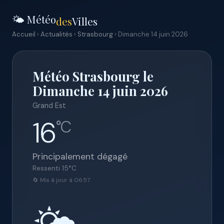
🌤️ Météo
des
Villes
Accueil
›
Actualités
›
Strasbourg
› Dimanche 14 juin 2026
Météo Strasbourg le
Dimanche 14 juin 2026
Grand Est
16
°C
Principalement dégagé
Ressenti
15
°C
🔄 Mis à jour à 06:57