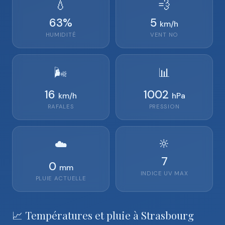
💧
💨
63
%
5
km/h
HUMIDITÉ
VENT
NO
🌬️
📊
16
1002
km/h
hPa
RAFALES
PRESSION
🔆
☁️
7
0
mm
INDICE UV MAX
PLUIE ACTUELLE
📈 Températures et pluie à Strasbourg