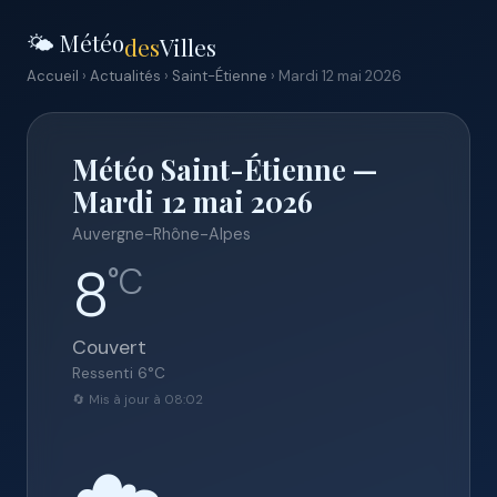
🌤️ Météo
des
Villes
Accueil
›
Actualités
›
Saint-Étienne
› Mardi 12 mai 2026
Météo Saint-Étienne —
Mardi 12 mai 2026
Auvergne-Rhône-Alpes
8
°C
Couvert
Ressenti
6
°C
🔄 Mis à jour à 08:02