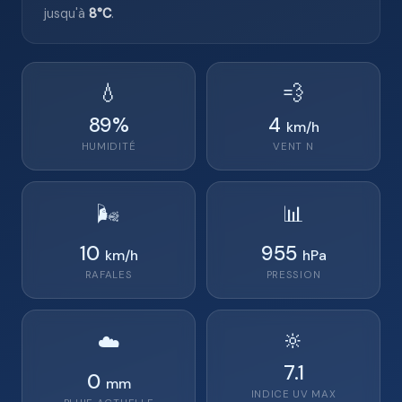
jusqu'à
8°C
.
💧
💨
89
%
4
km/h
HUMIDITÉ
VENT
N
🌬️
📊
10
955
km/h
hPa
RAFALES
PRESSION
🔆
☁️
7.1
0
mm
INDICE UV MAX