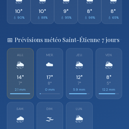
🌦️
🌧️
🌧️
🌧️
🌧️
10°
10°
9°
8°
8°
💧 90%
💧 88%
💧 95%
💧 98%
💧 65%
📅 Prévisions météo Saint-Étienne 7 jours
AUJ.
MER.
JEU.
VEN.
🌦️
☁️
🌦️
🌦️
14°
17°
12°
8°
7°
8°
7°
5°
2.1 mm
0 mm
5.9 mm
12.2 mm
SAM.
DIM.
LUN.
🌧️
🌫️
🌦️