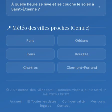
À quelle heure se lève et se couche le soleil à
▼
Saint-Étienne ?
📍 Météo des villes proches (Centre)
Paris
Orléans
Tours
Bourges
Chartres
Clermont-Ferrand
© 2026 meteo-des-villes.com — Données mises à jour le Mardi 12
mai 2026 à 08:02
Accueil
📅 Toutes les dates
Confidentialité
Mentions
légales
Contact