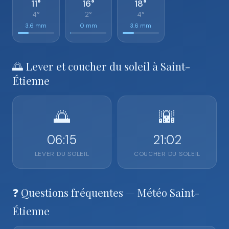
11°
16°
18°
4°
2°
4°
3.6 mm
0 mm
3.6 mm
🌅 Lever et coucher du soleil à Saint-
Étienne
🌅
🌇
06:15
21:02
LEVER DU SOLEIL
COUCHER DU SOLEIL
❓ Questions fréquentes — Météo Saint-
Étienne