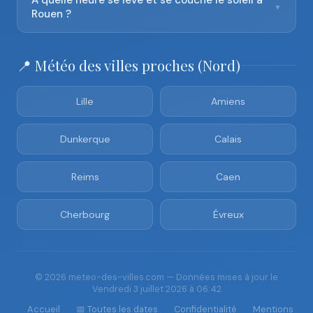
À quelle heure se lève et se couche le soleil à
▼
Rouen ?
📍 Météo des villes proches (Nord)
Lille
Amiens
Dunkerque
Calais
Reims
Caen
Cherbourg
Évreux
© 2026 meteo-des-villes.com — Données mises à jour le
Vendredi 3 juillet 2026 à 06:42
Accueil
📅 Toutes les dates
Confidentialité
Mentions