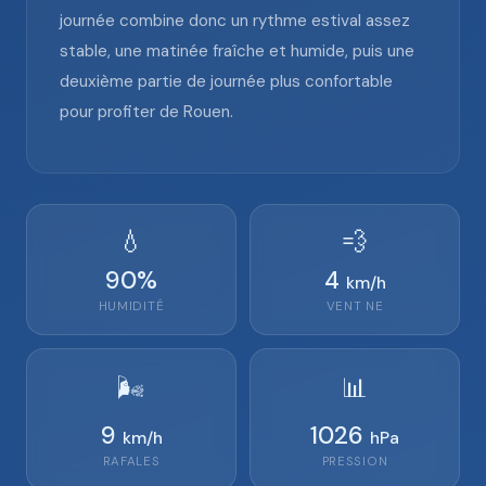
journée combine donc un rythme estival assez
stable, une matinée fraîche et humide, puis une
deuxième partie de journée plus confortable
pour profiter de Rouen.
💧
💨
90
%
4
km/h
HUMIDITÉ
VENT
NE
🌬️
📊
9
1026
km/h
hPa
RAFALES
PRESSION