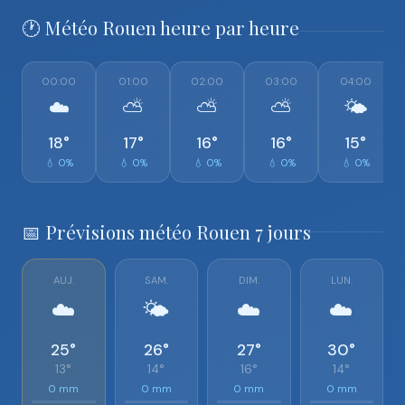
🕐 Météo Rouen heure par heure
00:00
01:00
02:00
03:00
04:00
☁️
⛅
⛅
⛅
🌤️
18°
17°
16°
16°
15°
💧 0%
💧 0%
💧 0%
💧 0%
💧 0%
📅 Prévisions météo Rouen 7 jours
AUJ.
SAM.
DIM.
LUN.
☁️
🌤️
☁️
☁️
25°
26°
27°
30°
13°
14°
16°
14°
0 mm
0 mm
0 mm
0 mm