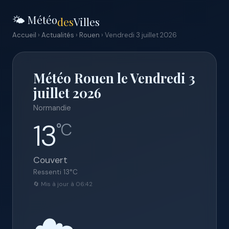
🌤️ Météo
des
Villes
Accueil
›
Actualités
›
Rouen
› Vendredi 3 juillet 2026
Météo Rouen le Vendredi 3
juillet 2026
Normandie
13
°C
Couvert
Ressenti
13
°C
🔄 Mis à jour à 06:42