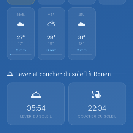
MAR.
MER.
JEU.
☁️
⛅
☁️
27°
28°
31°
17°
16°
13°
0 mm
0 mm
0 mm
🌅 Lever et coucher du soleil à Rouen
🌅
🌇
05:54
22:04
LEVER DU SOLEIL
COUCHER DU SOLEIL