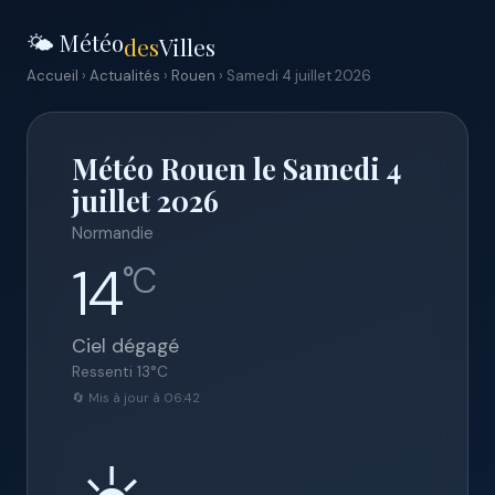
🌤️ Météo
des
Villes
Accueil
›
Actualités
›
Rouen
› Samedi 4 juillet 2026
Météo Rouen le Samedi 4
juillet 2026
Normandie
14
°C
Ciel dégagé
Ressenti
13
°C
🔄 Mis à jour à 06:42