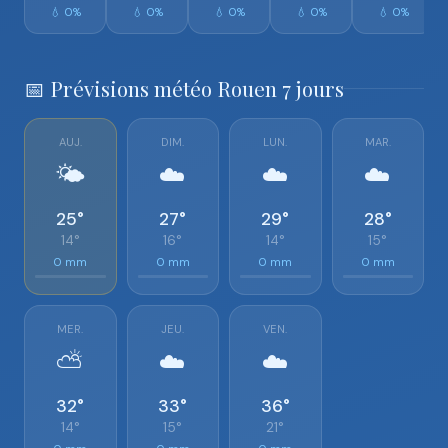
💧 0%
💧 0%
💧 0%
💧 0%
💧 0%
📅 Prévisions météo Rouen 7 jours
AUJ.
DIM.
LUN.
MAR.
🌤️
☁️
☁️
☁️
25°
27°
29°
28°
14°
16°
14°
15°
0 mm
0 mm
0 mm
0 mm
MER.
JEU.
VEN.
⛅
☁️
☁️
32°
33°
36°
14°
15°
21°