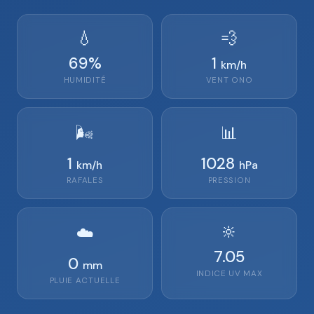
💧
💨
69
%
1
km/h
HUMIDITÉ
VENT
ONO
🌬️
📊
1
1028
km/h
hPa
RAFALES
PRESSION
🔆
☁️
7.05
0
mm
INDICE UV MAX
PLUIE ACTUELLE