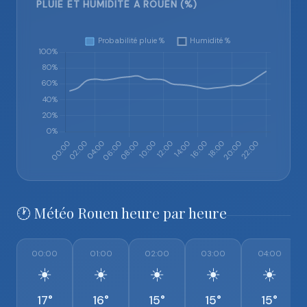
PLUIE ET HUMIDITÉ À ROUEN (%)
🕐 Météo Rouen heure par heure
00:00
01:00
02:00
03:00
04:00
☀️
☀️
☀️
☀️
☀️
17°
16°
15°
15°
15°