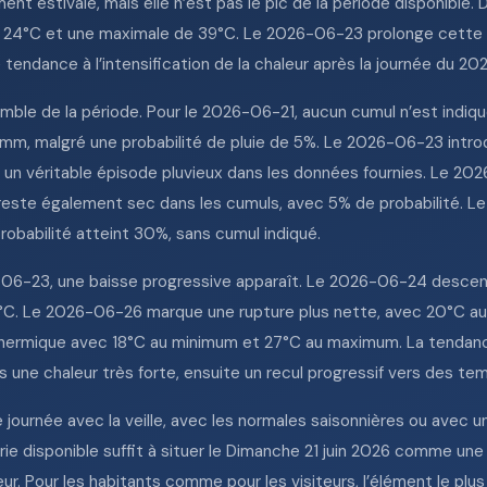
nt estivale, mais elle n’est pas le pic de la période disponible
e 24°C et une maximale de 39°C. Le 2026-06-23 prolonge cette
endance à l’intensification de la chaleur après la journée du 20
emble de la période. Pour le 2026-06-21, aucun cumul n’est indiq
m, malgré une probabilité de pluie de 5%. Le 2026-06-23 intro
as un véritable épisode pluvieux dans les données fournies. Le 
reste également sec dans les cumuls, avec 5% de probabilité. Le
robabilité atteint 30%, sans cumul indiqué.
6-23, une baisse progressive apparaît. Le 2026-06-24 descend 
6°C. Le 2026-06-26 marque une rupture plus nette, avec 20°C a
ermique avec 18°C au minimum et 27°C au maximum. La tendance
 une chaleur très forte, ensuite un recul progressif vers des t
e journée avec la veille, avec les normales saisonnières ou ave
érie disponible suffit à situer le Dimanche 21 juin 2026 comme un
. Pour les habitants comme pour les visiteurs, l’élément le plus u