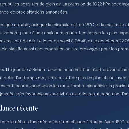
ses ou les activités de plein air. La pression de 1022 hPa acco
sence de précipitations annoncées.
mique notable, puisque la minimale est de 18°C et la maximale att
ssivement place à une chaleur marquée. Les heures les plus exp
aximal est de 6.9. Le lever du soleil à 05:49 et le coucher à 22:
 cela signifie aussi une exposition solaire prolongée pour les prom
 cette journée à Rouen : aucune accumulation n’est prévue dans l
onc celle d’un temps sec, lumineux et de plus en plus chaud, avec
senti pourra varier selon les rues, l’ombre disponible, la proximi
ne journée très favorable aux activités extérieures, à condition d’an
dance récente
rque le début d’une séquence très chaude à Rouen. Avec 18°C au 