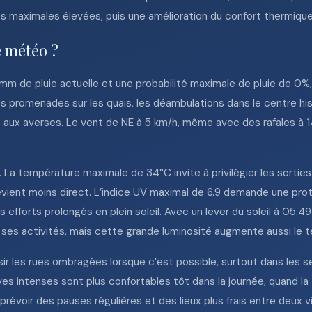
es maximales élevées, puis une amélioration du confort thermique
e météo ?
mm de pluie actuelle et une probabilité maximale de pluie de 0%
es promenades sur les quais, les déambulations dans le centre hi
e aux averses. Le vent de NE à 5 km/h, même avec des rafales à 1
. La température maximale de 34°C invite à privilégier les sortie
 devient moins direct. L’indice UV maximal de 6.9 demande une pro
 efforts prolongés en plein soleil. Avec un lever du soleil à 05:49
ses activités, mais cette grande luminosité augmente aussi le t
isir les rues ombragées lorsque c’est possible, surtout dans les 
ives intenses sont plus confortables tôt dans la journée, quand 
prévoir des pauses régulières et des lieux plus frais entre deux v