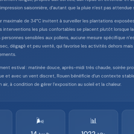
mpression saisonnière, d’autant que la pluie n’est pas attendue 
leur maximale de 34°C invitent à surveiller les plantations exposé
Les interventions les plus confortables se placent plutôt lorsque
es personnes sensibles aux pollens, aucune mesure spécifique n’est
ec, dégagé et peu venté, qui favorise les activités dehors mais p
nements.
ment estival : matinée douce, après-midi très chaude, soirée pr
ue et avec un vent discret, Rouen bénéficie d’un contexte stable, 
, à condition de gérer l’exposition au soleil et la chaleur.
🌬️
📊
14
1022