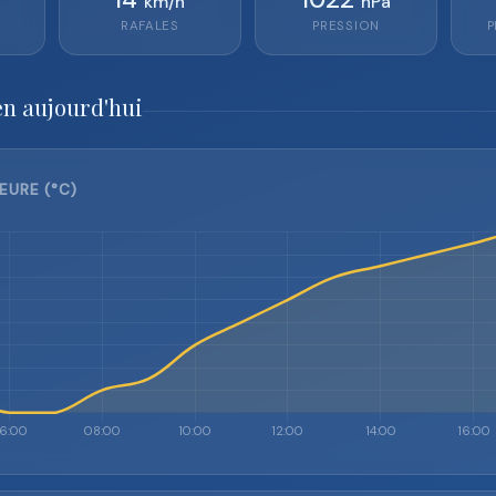
km/h
hPa
RAFALES
PRESSION
P
en aujourd'hui
EURE (°C)