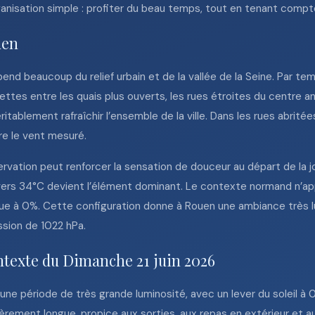
rganisation simple : profiter du beau temps, tout en tenant comp
uen
end beaucoup du relief urbain et de la vallée de la Seine. Par te
ttes entre les quais plus ouverts, les rues étroites du centre a
véritablement rafraîchir l’ensemble de la ville. Dans les rues abrité
re le vent mesuré.
vation peut renforcer la sensation de douceur au départ de la j
vers 34°C devient l’élément dominant. Le contexte normand n’appo
sque à 0%. Cette configuration donne à Rouen une ambiance très l
ssion de 1022 hPa.
ntexte du Dimanche 21 juin 2026
 une période de très grande luminosité, avec un lever du soleil à
èrement longue, propice aux sorties, aux repas en extérieur et a