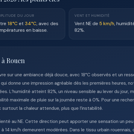
PLITUDE DU JOUR
VENT ET HUMIDITÉ
tre
18°C
et
34°C
, avec des
Vent NE de
5 km/h
, humidit
mpératures en baisse.
82%.
e à Rouen
vre sur une ambiance déjà douce, avec 18°C observés et un ressen
e qui donne une impression agréable dès les premières heures, n
es. L’humidité atteint 82%, un niveau sensible au lever du jour, ma
abilité maximale de pluie sur la journée reste à 0%. Pour une r
 surtout la chaleur attendue, plus que l’instabilité.
orienté au NE. Cette direction peut apporter une sensation un peu
s à 14 km/h demeurent modérées. Dans le tissu urbain rouennais, 