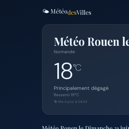
🌤️ Météo
des
Villes
Météo Rouen l
Normandie
18
°C
Principalement dégagé
Ressenti
19
°C
🔄 Mis à jour à 06:42
Météo Rouen le Dimanche 21 juin 