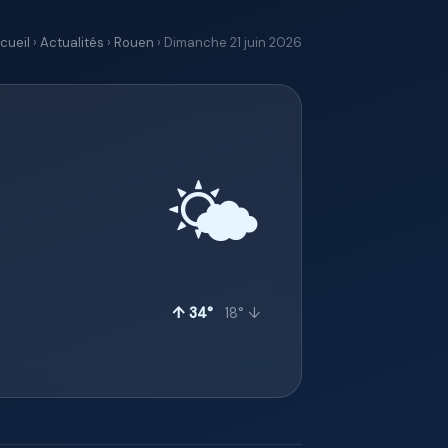
cueil
›
Actualités
›
Rouen
› Dimanche 21 juin 2026
🌤️
↑ 34°
18° ↓