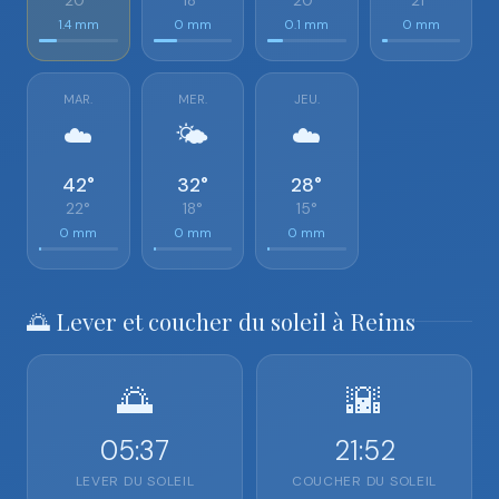
20°
18°
20°
21°
1.4 mm
0 mm
0.1 mm
0 mm
MAR.
MER.
JEU.
☁️
🌤️
☁️
42°
32°
28°
22°
18°
15°
0 mm
0 mm
0 mm
🌅 Lever et coucher du soleil à Reims
🌅
🌇
05:37
21:52
LEVER DU SOLEIL
COUCHER DU SOLEIL