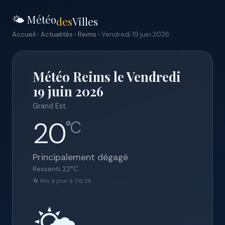
🌤️ Météo
des
Villes
Accueil
›
Actualités
›
Reims
› Vendredi 19 juin 2026
Météo Reims le Vendredi
19 juin 2026
Grand Est
20
°C
Principalement dégagé
Ressenti
22
°C
🔄 Mis à jour à 06:36