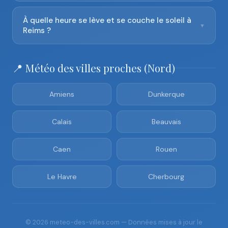
À quelle heure se lève et se couche le soleil à
▼
Reims ?
📍 Météo des villes proches (Nord)
Amiens
Dunkerque
Calais
Beauvais
Caen
Rouen
Le Havre
Cherbourg
© 2026 meteo-des-villes.com — Données mises à jour le