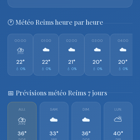
🕐 Météo Reims heure par heure
00:00
01:00
02:00
03:00
04:00
⛈️
☁️
☁️
☁️
☁️
22°
22°
21°
20°
20°
💧 0%
💧 0%
💧 0%
💧 0%
💧 0%
📅 Prévisions météo Reims 7 jours
AUJ.
SAM.
DIM.
LUN.
⛈️
☁️
☁️
⛅
36°
33°
36°
40°