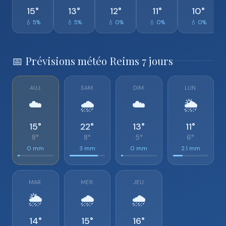
15°
13°
12°
11°
10°
💧 5%
💧 5%
💧 0%
💧 0%
💧 0%
📅 Prévisions météo Reims 7 jours
AUJ.
SAM.
DIM.
LUN.
☁️
🌧️
☁️
🌦️
15°
22°
13°
11°
8°
8°
5°
6°
0 mm
3 mm
0 mm
2.1 mm
MAR.
MER.
JEU.
🌦️
🌧️
🌧️
14°
15°
16°