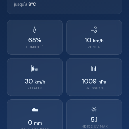
jusqu'à
8°C
.
💧
💨
68
%
10
km/h
HUMIDITÉ
VENT
N
🌬️
📊
30
1009
km/h
hPa
RAFALES
PRESSION
🔆
☁️
5.1
0
mm
INDICE UV MAX