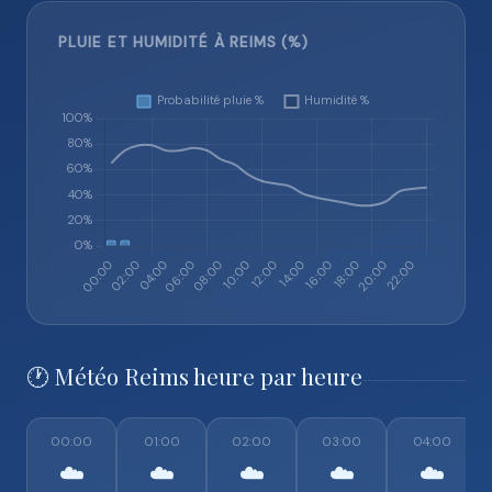
PLUIE ET HUMIDITÉ À REIMS (%)
🕐 Météo Reims heure par heure
00:00
01:00
02:00
03:00
04:00
☁️
☁️
☁️
☁️
☁️