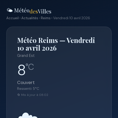
🌤️ Météo
des
Villes
Accueil
›
Actualités
›
Reims
› Vendredi 10 avril 2026
Météo Reims — Vendredi
10 avril 2026
Grand Est
8
°C
Couvert
Ressenti
5
°C
🔄 Mis à jour à 08:02