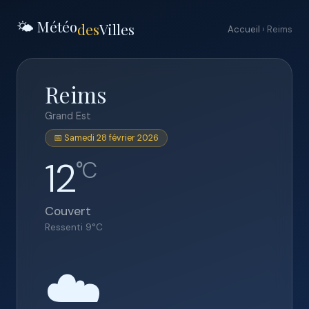
🌤️ Météo
des
Villes
Accueil
› Reims
Reims
Grand Est
📅 Samedi 28 février 2026
12
°C
Couvert
Ressenti
9
°C
☁️