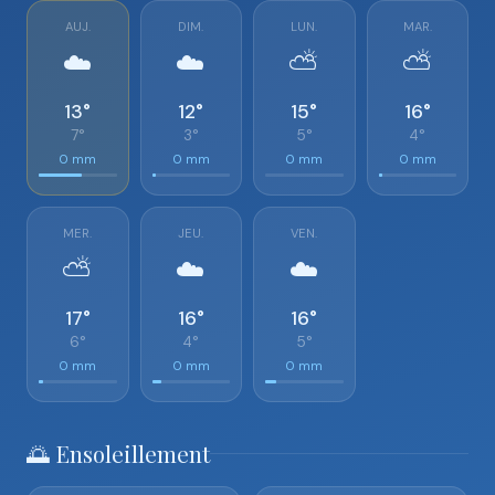
AUJ.
DIM.
LUN.
MAR.
☁️
☁️
⛅
⛅
13°
12°
15°
16°
7°
3°
5°
4°
0 mm
0 mm
0 mm
0 mm
MER.
JEU.
VEN.
⛅
☁️
☁️
17°
16°
16°
6°
4°
5°
0 mm
0 mm
0 mm
🌅 Ensoleillement