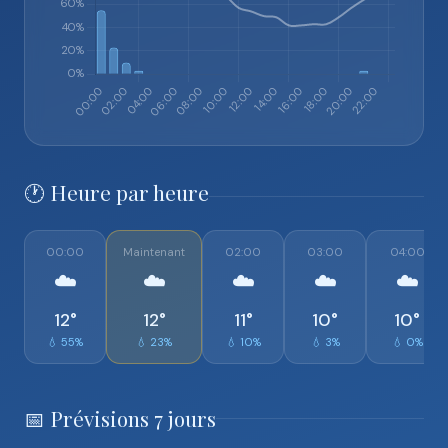
🕐 Heure par heure
00:00
Maintenant
02:00
03:00
04:00
☁️
☁️
☁️
☁️
☁️
12°
12°
11°
10°
10°
💧 55%
💧 23%
💧 10%
💧 3%
💧 0%
📅 Prévisions 7 jours