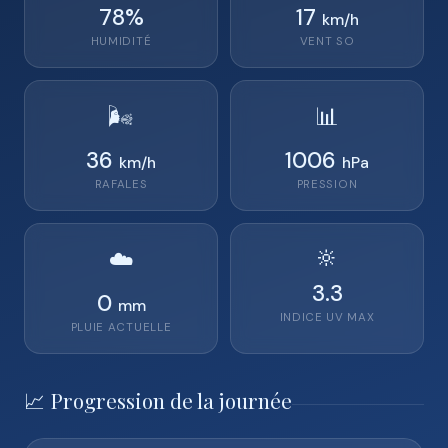
78
%
17
km/h
HUMIDITÉ
VENT
SO
🌬️
📊
36
1006
km/h
hPa
RAFALES
PRESSION
🔆
☁️
3.3
0
mm
INDICE UV MAX
PLUIE ACTUELLE
📈 Progression de la journée