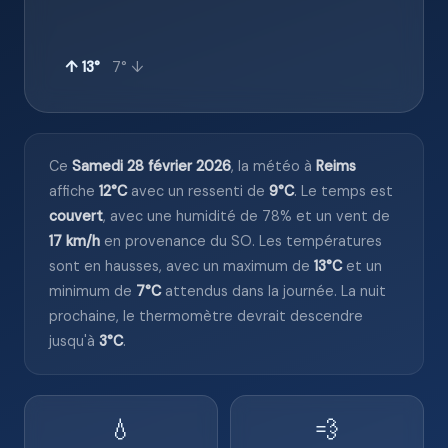
↑ 13°
7° ↓
Ce
Samedi 28 février 2026
, la météo à
Reims
affiche
12°C
avec un ressenti de
9°C
. Le temps est
couvert
, avec une humidité de 78% et un vent de
17 km/h
en provenance du SO. Les températures
sont en hausses, avec un maximum de
13°C
et un
minimum de
7°C
attendus dans la journée. La nuit
prochaine, le thermomètre devrait descendre
jusqu'à
3°C
.
💧
💨