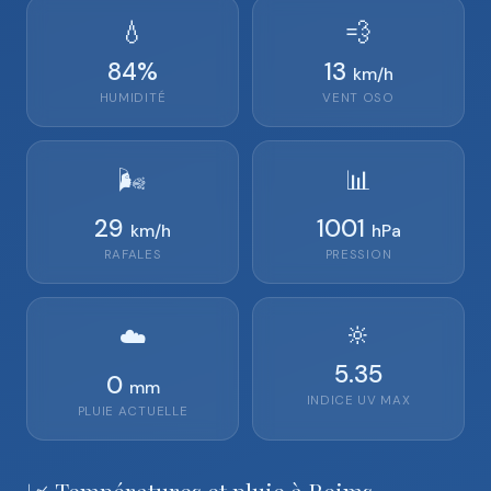
💧
💨
84
%
13
km/h
HUMIDITÉ
VENT
OSO
🌬️
📊
29
1001
km/h
hPa
RAFALES
PRESSION
🔆
☁️
5.35
0
mm
INDICE UV MAX
PLUIE ACTUELLE