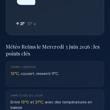
☁️
↑ 21°
13° ↓
Météo Reims le Mercredi 3 juin 2026 : les
points clés
TEMPS OBSERVÉ
13°C
, couvert, ressenti 11°C.
AMPLITUDE DU JOUR
Entre
13°C
et
21°C
, avec des températures en
baisse.