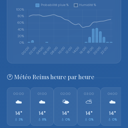
🕐 Météo Reims heure par heure
00:00
01:00
02:00
03:00
04:00
☁️
☁️
🌤️
⛅
☁️
14°
14°
14°
14°
14°
💧 3%
💧 8%
💧 0%
💧 0%
💧 0%