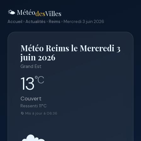
🌤️ Météo
des
Villes
Accueil
›
Actualités
›
Reims
› Mercredi 3 juin 2026
Météo Reims le Mercredi 3
juin 2026
Grand Est
13
°C
Couvert
Ressenti
11
°C
🔄 Mis à jour à 06:36