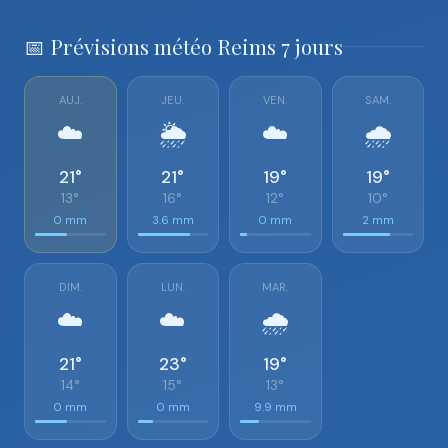
📅 Prévisions météo Reims 7 jours
AUJ.
JEU.
VEN.
SAM.
☁️
🌦️
☁️
🌧️
21°
21°
19°
19°
13°
16°
12°
10°
0 mm
3.6 mm
0 mm
2 mm
DIM.
LUN.
MAR.
☁️
☁️
🌧️
21°
23°
19°
14°
15°
13°
0 mm
0 mm
9.9 mm