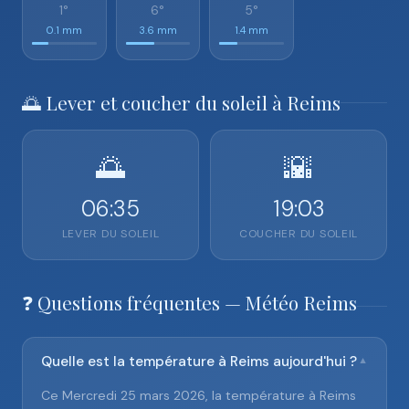
1°
6°
5°
0.1 mm
3.6 mm
1.4 mm
🌅 Lever et coucher du soleil à Reims
🌅
🌇
06:35
19:03
LEVER DU SOLEIL
COUCHER DU SOLEIL
❓ Questions fréquentes — Météo Reims
Quelle est la température à Reims aujourd'hui ?
▼
Ce Mercredi 25 mars 2026, la température à Reims