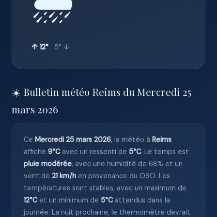
🌧️
↑ 12°
5° ↓
☀️ Bulletin météo Reims du Mercredi 25
mars 2026
Ce
Mercredi 25 mars 2026
, la météo à
Reims
affiche
9°C
avec un ressenti de
5°C
. Le temps est
pluie modérée
, avec une humidité de 68% et un
vent de
21 km/h
en provenance du OSO. Les
températures sont stables, avec un maximum de
12°C
et un minimum de
5°C
attendus dans la
journée. La nuit prochaine, le thermomètre devrait