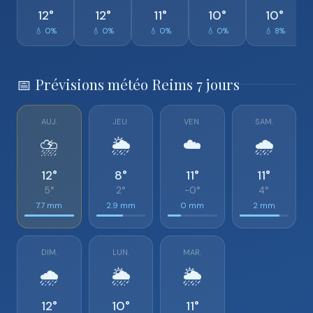
12°
12°
11°
10°
10°
💧 0%
💧 0%
💧 0%
💧 0%
💧 8%
📅 Prévisions météo Reims 7 jours
AUJ.
JEU.
VEN.
SAM.
⛈️
🌦️
☁️
🌧️
12°
8°
11°
11°
5°
2°
-0°
4°
7.7 mm
2.9 mm
0 mm
2 mm
DIM.
LUN.
MAR.
🌧️
🌦️
🌦️
12°
10°
11°