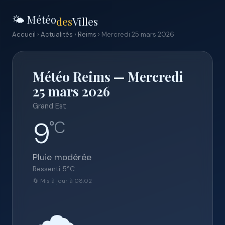
🌤️ Météo
des
Villes
Accueil
›
Actualités
›
Reims
› Mercredi 25 mars 2026
Météo Reims — Mercredi
25 mars 2026
Grand Est
9
°C
Pluie modérée
Ressenti
5
°C
🔄 Mis à jour à 08:02