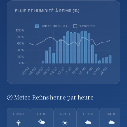
PLUIE ET HUMIDITÉ À REIMS (%)
🕐 Météo Reims heure par heure
00:00
01:00
02:00
03:00
04:00
☀️
🌤️
☀️
☁️
☁️