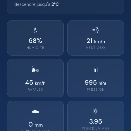
descendre jusqu'à
2°C
.
💧
💨
68
%
21
km/h
HUMIDITÉ
VENT
OSO
🌬️
📊
45
995
km/h
hPa
RAFALES
PRESSION
🔆
☁️
3.95
0
mm
INDICE UV MAX