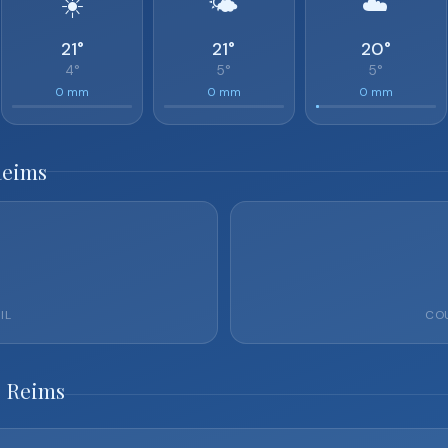
☀️
🌤️
☁️
21°
21°
20°
4°
5°
5°
0 mm
0 mm
0 mm
Reims
IL
COU
o Reims