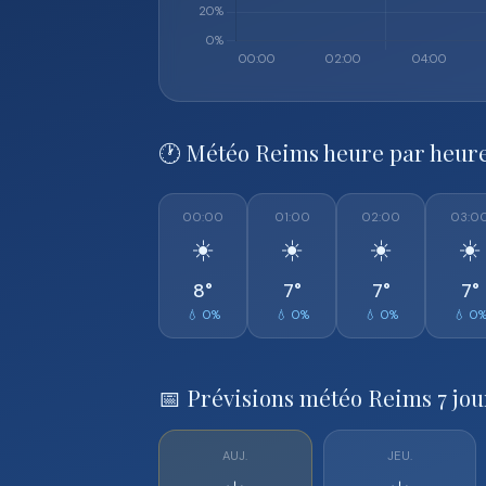
🕐 Météo Reims heure par heur
00:00
01:00
02:00
03:0
☀️
☀️
☀️
☀️
8°
7°
7°
7°
💧 0%
💧 0%
💧 0%
💧 0
📅 Prévisions météo Reims 7 jou
AUJ.
JEU.