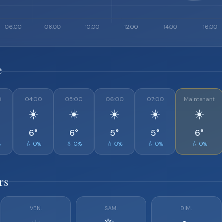
e
0
04:00
05:00
06:00
07:00
Maintenant
☀️
☀️
☀️
☀️
☀️
6°
6°
5°
5°
6°
%
💧 0%
💧 0%
💧 0%
💧 0%
💧 0%
rs
VEN.
SAM.
DIM.