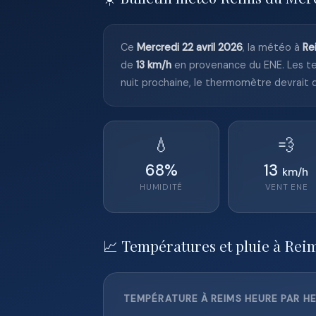
Ce
Mercredi 22 avril 2026
, la météo à
Re
de
13 km/h
en provenance du ENE. Les t
nuit prochaine, le thermomètre devrait
💧
💨
68
%
13
km/h
HUMIDITÉ
VENT
ENE
📈 Températures et pluie à Rei
TEMPÉRATURE À REIMS HEURE PAR HE