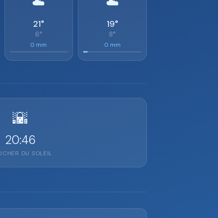
☁️
☁️
21°
19°
6°
8°
0 mm
0 mm
🌇
20:46
CHER DU SOLEIL