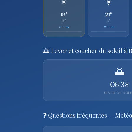
☀️
☀️
18°
21°
5°
5°
0 mm
0 mm
🌅 Lever et coucher du soleil à 
🌅
06:38
LEVER DU SOLE
❓ Questions fréquentes — Mété