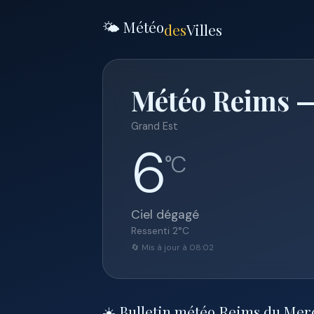
🌤️ Météo
des
Villes
Météo Reims —
Grand Est
6
°C
Ciel dégagé
Ressenti
2
°C
🔄 Mis à jour à 08:02
☀️ Bulletin météo Reims du Merc