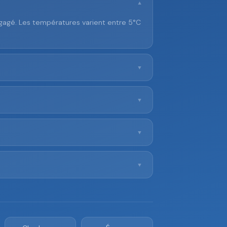
▼
égagé. Les températures varient entre 5°C
▼
▼
▼
▼