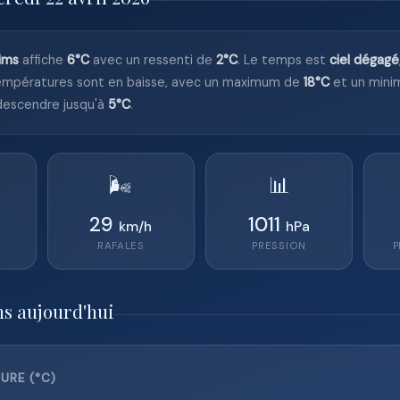
ims
affiche
6°C
avec un ressenti de
2°C
. Le temps est
ciel dégagé
empératures sont en baisse, avec un maximum de
18°C
et un min
 descendre jusqu'à
5°C
.
🌬️
📊
29
1011
km/h
hPa
RAFALES
PRESSION
P
ms aujourd'hui
URE (°C)