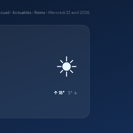
cueil
›
Actualités
›
Reims
› Mercredi 22 avril 2026
☀️
↑ 18°
5° ↓