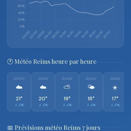
🕐 Météo Reims heure par heure
00:00
01:00
02:00
03:00
04:00
☁️
☁️
⛅
🌤️
☀️
21°
20°
19°
18°
17°
💧 0%
💧 0%
💧 0%
💧 0%
💧 0%
📅 Prévisions météo Reims 7 jours