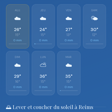
AUJ.
JEU.
VEN.
SAM.
☁️
☁️
☁️
🌤️
26°
24°
27°
30°
15°
15°
13°
12°
0 mm
0 mm
0 mm
0 mm
DIM.
LUN.
MAR.
☁️
⛅
☁️
29°
36°
35°
16°
15°
15°
0 mm
0 mm
0 mm
🌅 Lever et coucher du soleil à Reims