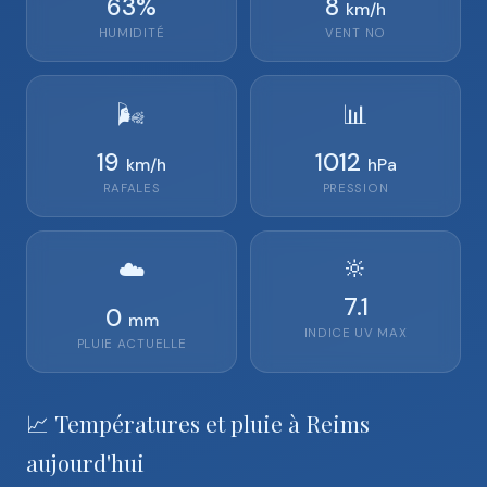
63
%
8
km/h
HUMIDITÉ
VENT
NO
🌬️
📊
19
1012
km/h
hPa
RAFALES
PRESSION
🔆
☁️
7.1
0
mm
INDICE UV MAX
PLUIE ACTUELLE
📈 Températures et pluie à Reims
aujourd'hui