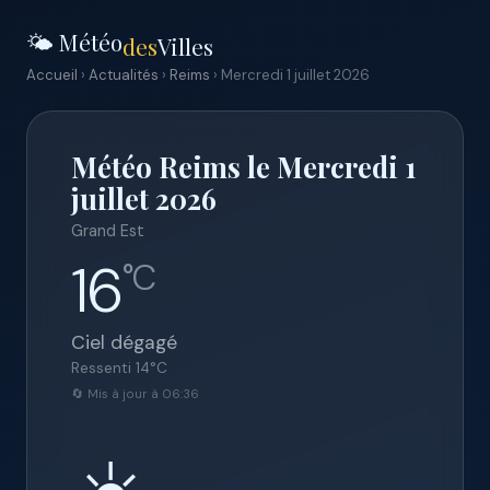
🌤️ Météo
des
Villes
Accueil
›
Actualités
›
Reims
› Mercredi 1 juillet 2026
Météo Reims le Mercredi 1
juillet 2026
Grand Est
16
°C
Ciel dégagé
Ressenti
14
°C
🔄 Mis à jour à 06:36