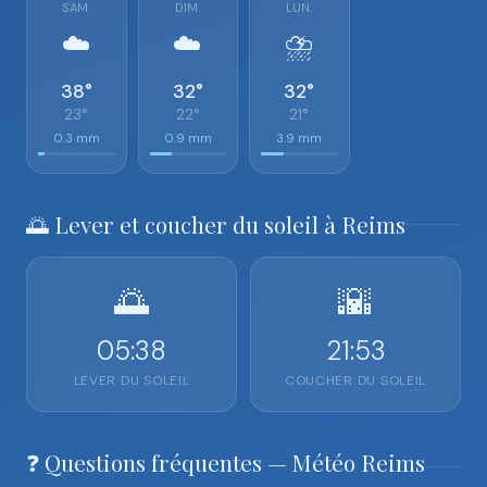
SAM.
DIM.
LUN.
☁️
☁️
⛈️
38°
32°
32°
23°
22°
21°
0.3 mm
0.9 mm
3.9 mm
🌅 Lever et coucher du soleil à Reims
🌅
🌇
05:38
21:53
LEVER DU SOLEIL
COUCHER DU SOLEIL
❓ Questions fréquentes — Météo Reims