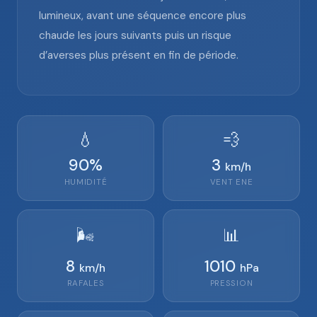
lumineux, avant une séquence encore plus
chaude les jours suivants puis un risque
d’averses plus présent en fin de période.
💧
💨
90
%
3
km/h
HUMIDITÉ
VENT
ENE
🌬️
📊
8
1010
km/h
hPa
RAFALES
PRESSION