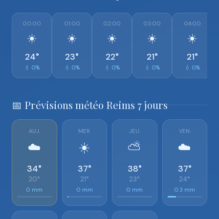
00:00
01:00
02:00
03:00
04:00
☀️
☀️
☀️
☀️
☀️
24°
23°
22°
21°
21°
💧 0%
💧 0%
💧 0%
💧 0%
💧 0%
📅 Prévisions météo Reims 7 jours
AUJ.
MER.
JEU.
VEN.
☁️
☀️
⛅
☁️
34°
37°
38°
37°
20°
21°
23°
24°
0 mm
0 mm
0 mm
0.3 mm