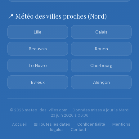
📍 Météo des villes proches (Nord)
Lille
Calais
Beauvais
Rouen
Le Havre
Cherbourg
Évreux
Alençon
© 2026 meteo-des-villes.com — Données mises à jour le Mardi
23 juin 2026 à 06:36
Accueil
📅 Toutes les dates
Confidentialité
Mentions
légales
Contact