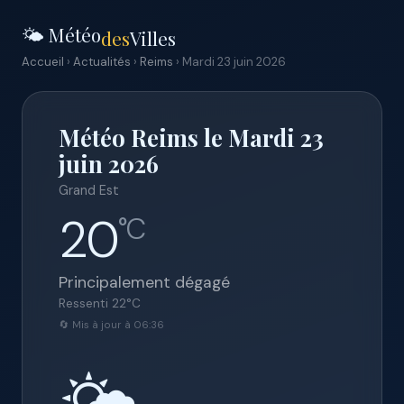
🌤️ Météo
des
Villes
Accueil
›
Actualités
›
Reims
› Mardi 23 juin 2026
Météo Reims le Mardi 23
juin 2026
Grand Est
20
°C
Principalement dégagé
Ressenti
22
°C
🔄 Mis à jour à 06:36