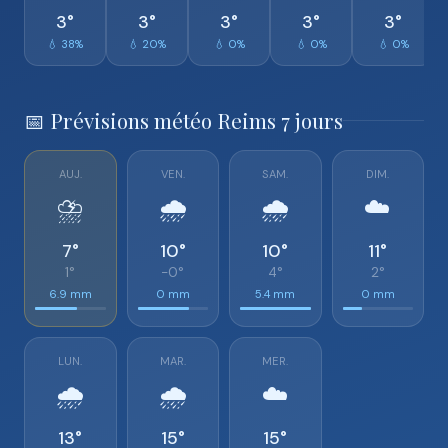
3°
3°
3°
3°
3°
💧 38%
💧 20%
💧 0%
💧 0%
💧 0%
📅 Prévisions météo Reims 7 jours
AUJ.
VEN.
SAM.
DIM.
⛈️
🌧️
🌧️
☁️
7°
10°
10°
11°
1°
-0°
4°
2°
6.9 mm
0 mm
5.4 mm
0 mm
LUN.
MAR.
MER.
🌧️
🌧️
☁️
13°
15°
15°