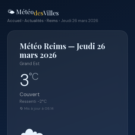
🌤️ Météo
des
Villes
Accueil
›
Actualités
›
Reims
› Jeudi 26 mars 2026
Météo Reims — Jeudi 26
mars 2026
Grand Est
3
°C
Couvert
Ressenti
-2
°C
🔄 Mis à jour à 08:14