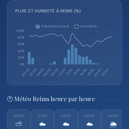
PLUIE ET HUMIDITÉ À REIMS (%)
🕐 Météo Reims heure par heure
00:00
01:00
02:00
03:00
04:00
⛅
☁️
☁️
☁️
🌦️