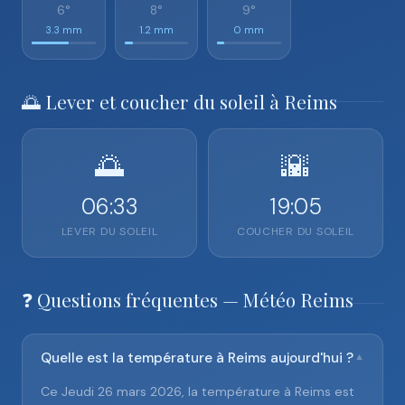
6°
8°
9°
3.3 mm
1.2 mm
0 mm
🌅 Lever et coucher du soleil à Reims
🌅
🌇
06:33
19:05
LEVER DU SOLEIL
COUCHER DU SOLEIL
❓ Questions fréquentes — Météo Reims
Quelle est la température à Reims aujourd'hui ?
▼
Ce Jeudi 26 mars 2026, la température à Reims est