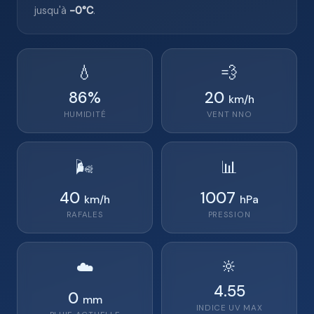
jusqu'à
-0°C
.
💧
💨
86
%
20
km/h
HUMIDITÉ
VENT
NNO
🌬️
📊
40
1007
km/h
hPa
RAFALES
PRESSION
🔆
☁️
4.55
0
mm
INDICE UV MAX