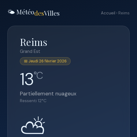
🌤️ Météo
des
Villes
Accueil
› Reims
Reims
Grand Est
📅 Jeudi 26 février 2026
13
°C
Partiellement nuageux
Ressenti
12
°C
⛅