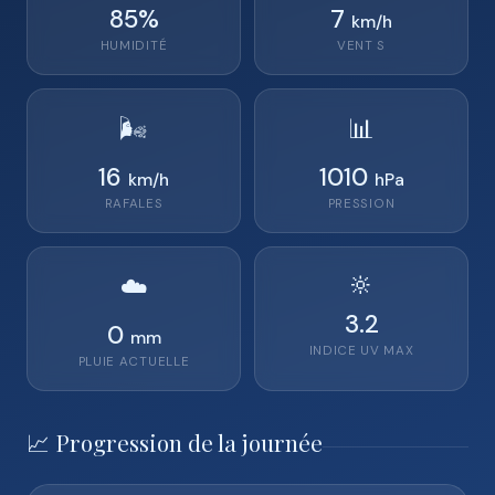
85
%
7
km/h
HUMIDITÉ
VENT
S
🌬️
📊
16
1010
km/h
hPa
RAFALES
PRESSION
🔆
☁️
3.2
0
mm
INDICE UV MAX
PLUIE ACTUELLE
📈 Progression de la journée