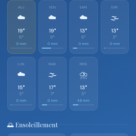
AUJ.
VEN.
SAM.
DIM.
☁️
☁️
☁️
🌫️
19°
19°
13°
13°
6°
9°
6°
3°
0 mm
0 mm
0 mm
0 mm
LUN.
MAR.
MER.
☁️
🌫️
⛈️
15°
17°
13°
5°
7°
5°
0 mm
0 mm
4.8 mm
🌅 Ensoleillement