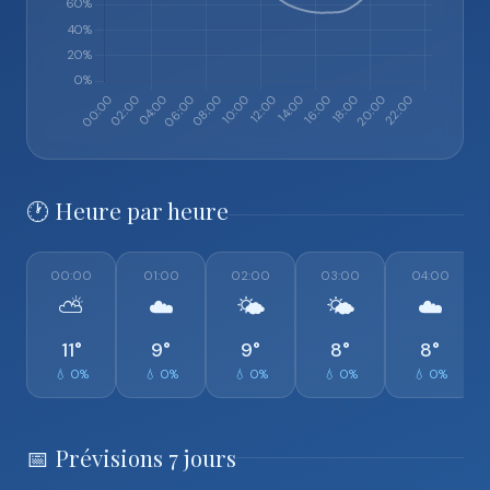
🕐 Heure par heure
00:00
01:00
02:00
03:00
04:00
⛅
☁️
🌤️
🌤️
☁️
11°
9°
9°
8°
8°
💧 0%
💧 0%
💧 0%
💧 0%
💧 0%
📅 Prévisions 7 jours