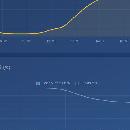
É (%)