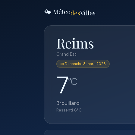
🌤️ Météo
des
Villes
Reims
Grand Est
📅 Dimanche 8 mars 2026
7
°C
Brouillard
Ressenti
6
°C