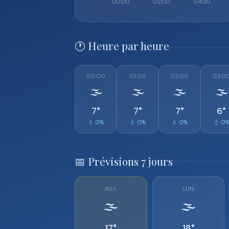
🕐 Heure par heure
00:00
01:00
02:00
03:0
🌫️
🌫️
🌫️
🌫️
7°
7°
7°
6°
💧 0%
💧 0%
💧 0%
💧 0
📅 Prévisions 7 jours
AUJ.
LUN.
🌫️
🌫️
17°
18°