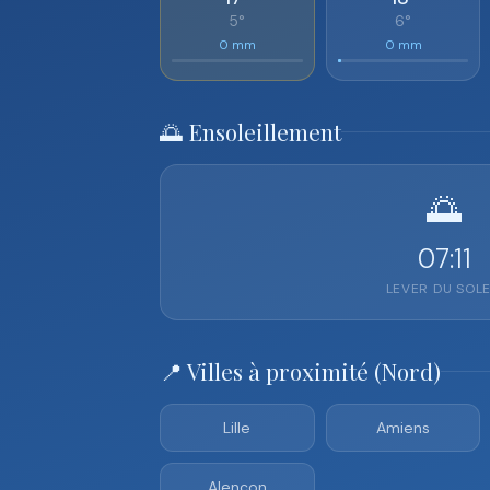
5°
6°
0 mm
0 mm
🌅 Ensoleillement
🌅
07:11
LEVER DU SOLE
📍 Villes à proximité (Nord)
Lille
Amiens
Alençon