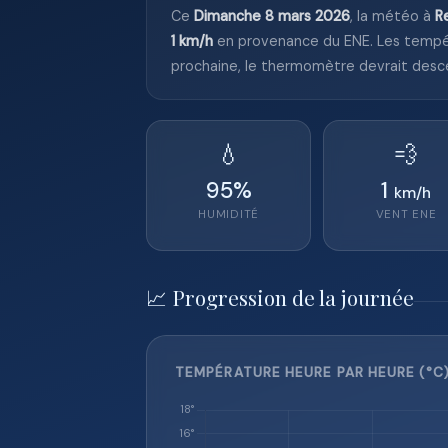
Ce
Dimanche 8 mars 2026
, la météo à
R
1 km/h
en provenance du ENE. Les tempé
prochaine, le thermomètre devrait desc
💧
💨
95
%
1
km/h
HUMIDITÉ
VENT
ENE
📈 Progression de la journée
TEMPÉRATURE HEURE PAR HEURE (°C