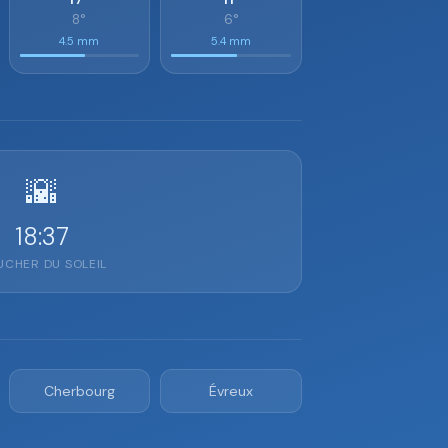
8°
6°
4.5 mm
5.4 mm
🌇
18:37
CHER DU SOLEIL
Cherbourg
Évreux