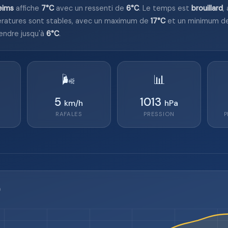
eims
affiche
7°C
avec un ressenti de
6°C
. Le temps est
brouillard
,
ratures sont stables, avec un maximum de
17°C
et un minimum d
endre jusqu'à
6°C
.
🌬️
📊
5
1013
km/h
hPa
RAFALES
PRESSION
P
)