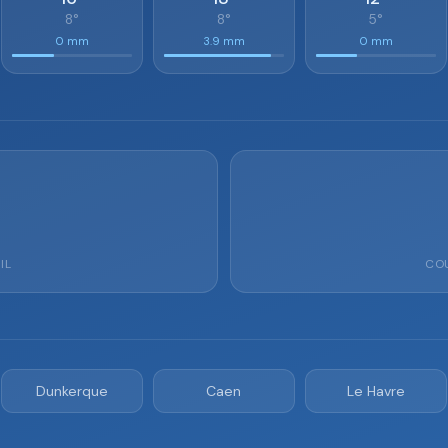
8°
8°
5°
0 mm
3.9 mm
0 mm
IL
COU
Dunkerque
Caen
Le Havre