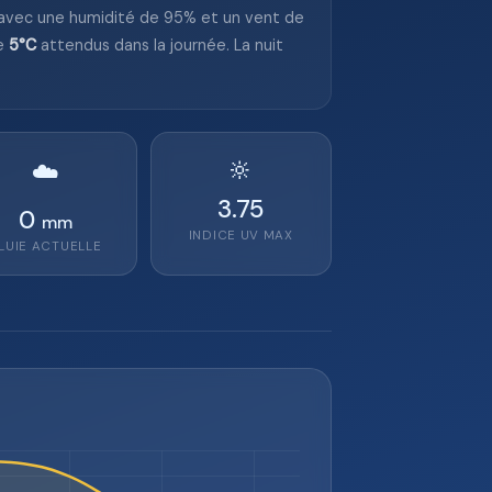
 avec une humidité de 95% et un vent de
e
5°C
attendus dans la journée. La nuit
🔆
☁️
3.75
0
mm
INDICE UV MAX
LUIE ACTUELLE