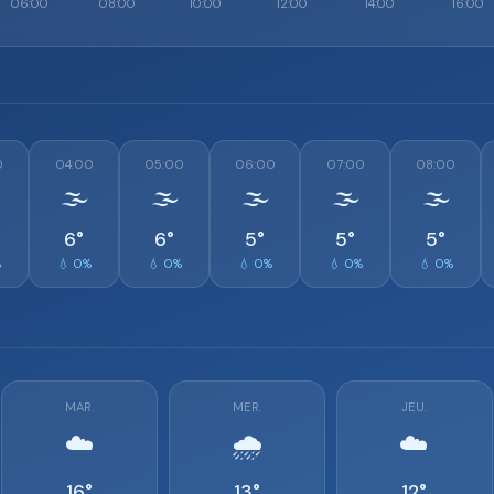
0
04:00
05:00
06:00
07:00
08:00
🌫️
🌫️
🌫️
🌫️
🌫️
6°
6°
5°
5°
5°
%
💧 0%
💧 0%
💧 0%
💧 0%
💧 0%
MAR.
MER.
JEU.
☁️
🌧️
☁️
16°
13°
12°