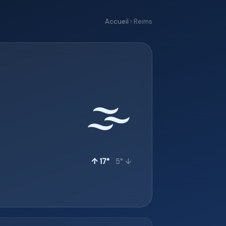
Accueil
› Reims
🌫️
↑ 17°
5° ↓