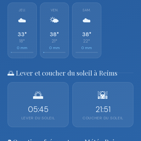
JEU.
VEN.
SAM.
☁️
🌤️
☁️
33°
38°
38°
18°
21°
22°
0 mm
0 mm
0 mm
🌅 Lever et coucher du soleil à Reims
🌅
🌇
05:45
21:51
LEVER DU SOLEIL
COUCHER DU SOLEIL