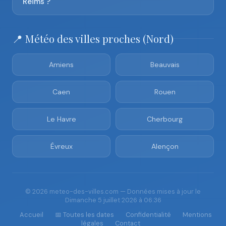
Reims ?
📍 Météo des villes proches (Nord)
Amiens
Beauvais
Caen
Rouen
Le Havre
Cherbourg
Évreux
Alençon
© 2026 meteo-des-villes.com — Données mises à jour le
Dimanche 5 juillet 2026 à 06:36
Accueil
📅 Toutes les dates
Confidentialité
Mentions
légales
Contact