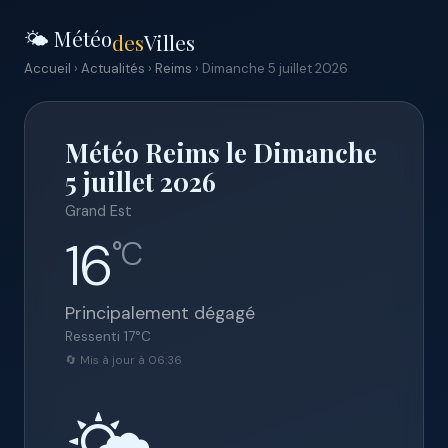
🌤️ Météo
des
Villes
Accueil
›
Actualités
›
Reims
› Dimanche 5 juillet 2026
Météo Reims le Dimanche
5 juillet 2026
Grand Est
16
°C
Principalement dégagé
Ressenti
17
°C
🔄 Mis à jour à 06:36