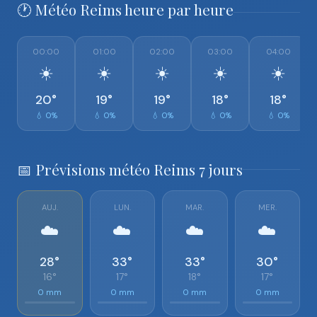
🕐 Météo Reims heure par heure
00:00
01:00
02:00
03:00
04:00
☀️
☀️
☀️
☀️
☀️
20°
19°
19°
18°
18°
💧 0%
💧 0%
💧 0%
💧 0%
💧 0%
📅 Prévisions météo Reims 7 jours
AUJ.
LUN.
MAR.
MER.
☁️
☁️
☁️
☁️
28°
33°
33°
30°
16°
17°
18°
17°
0 mm
0 mm
0 mm
0 mm