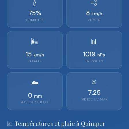
💧
💨
75
%
8
km/h
HUMIDITÉ
VENT
N
🌬️
📊
15
1019
km/h
hPa
RAFALES
PRESSION
🔆
☁️
7.25
0
mm
INDICE UV MAX
PLUIE ACTUELLE
📈 Températures et pluie à Quimper