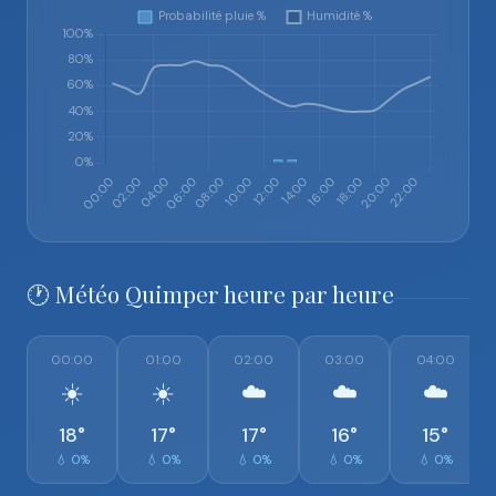
🕐 Météo Quimper heure par heure
00:00
01:00
02:00
03:00
04:00
☀️
☀️
☁️
☁️
☁️
18°
17°
17°
16°
15°
💧 0%
💧 0%
💧 0%
💧 0%
💧 0%