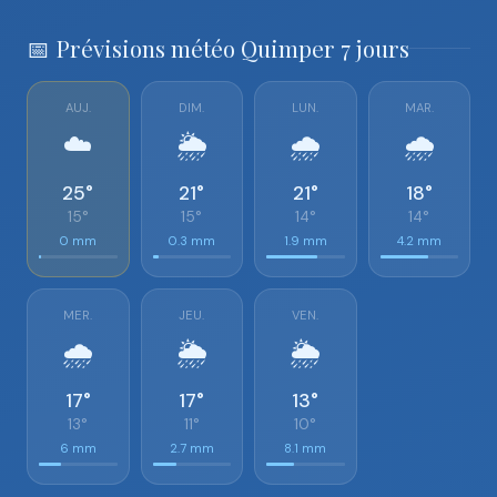
📅 Prévisions météo Quimper 7 jours
AUJ.
DIM.
LUN.
MAR.
☁️
🌦️
🌧️
🌧️
25°
21°
21°
18°
15°
15°
14°
14°
0 mm
0.3 mm
1.9 mm
4.2 mm
MER.
JEU.
VEN.
🌧️
🌦️
🌦️
17°
17°
13°
13°
11°
10°
6 mm
2.7 mm
8.1 mm