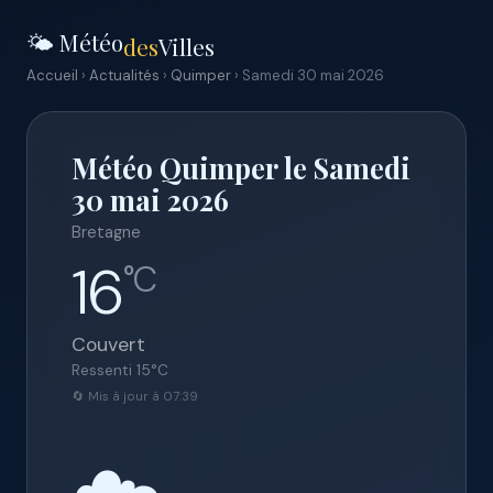
🌤️ Météo
des
Villes
Accueil
›
Actualités
›
Quimper
› Samedi 30 mai 2026
Météo Quimper le Samedi
30 mai 2026
Bretagne
16
°C
Couvert
Ressenti
15
°C
🔄 Mis à jour à 07:39