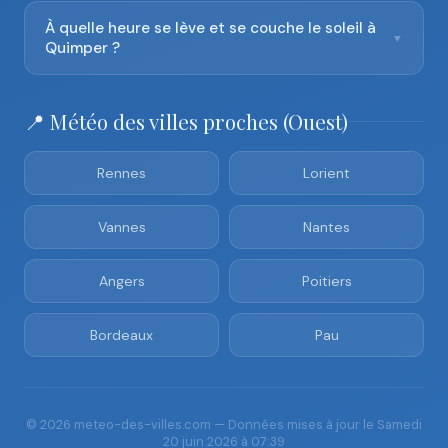
À quelle heure se lève et se couche le soleil à
▼
Quimper ?
📍 Météo des villes proches (Ouest)
Rennes
Lorient
Vannes
Nantes
Angers
Poitiers
Bordeaux
Pau
© 2026 meteo-des-villes.com — Données mises à jour le Samedi
20 juin 2026 à 07:39