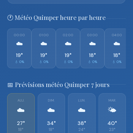
🕐 Météo Quimper heure par heure
00:00
01:00
02:00
03:00
04:00
☁️
☁️
☁️
☁️
☁️
19°
19°
19°
18°
18°
💧 0%
💧 0%
💧 0%
💧 0%
💧 0%
📅 Prévisions météo Quimper 7 jours
AUJ.
DIM.
LUN.
MAR.
☁️
☁️
☁️
🌤️
27°
34°
38°
40°
18°
18°
24°
23°