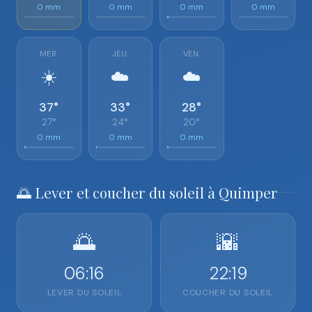
0 mm
0 mm
0 mm
0 mm
MER.
JEU.
VEN.
☀️
☁️
☁️
37°
33°
28°
27°
24°
20°
0 mm
0 mm
0 mm
🌅 Lever et coucher du soleil à Quimper
🌅
🌇
06:16
22:19
LEVER DU SOLEIL
COUCHER DU SOLEIL