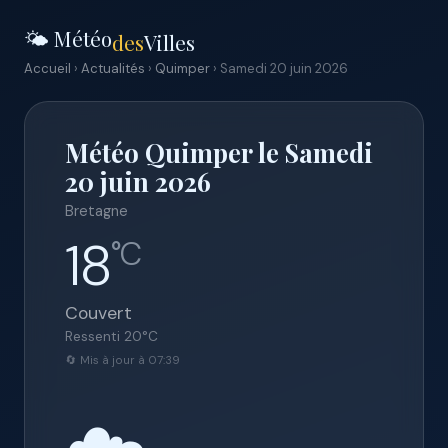
🌤️ Météo
des
Villes
Accueil
›
Actualités
›
Quimper
› Samedi 20 juin 2026
Météo Quimper le Samedi
20 juin 2026
Bretagne
18
°C
Couvert
Ressenti
20
°C
🔄 Mis à jour à 07:39