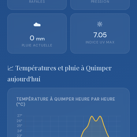
RAFALES
PRESSION
🔆
☁️
7.05
0
mm
INDICE UV MAX
PLUIE ACTUELLE
📈 Températures et pluie à Quimper
aujourd'hui
TEMPÉRATURE À QUIMPER HEURE PAR HEURE
(°C)