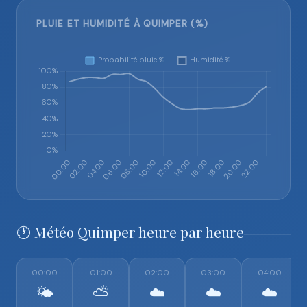
PLUIE ET HUMIDITÉ À QUIMPER (%)
🕐 Météo Quimper heure par heure
00:00
01:00
02:00
03:00
04:00
🌤️
⛅
☁️
☁️
☁️