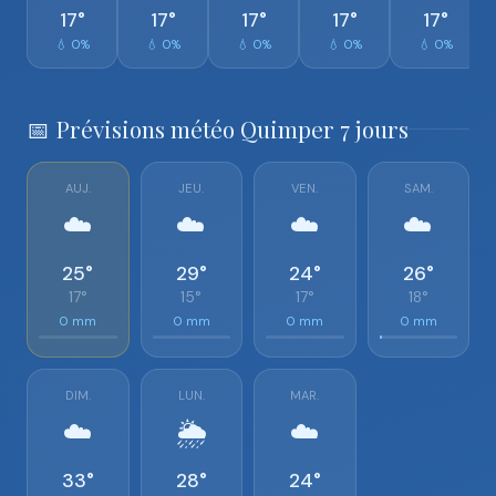
17°
17°
17°
17°
17°
💧 0%
💧 0%
💧 0%
💧 0%
💧 0%
📅 Prévisions météo Quimper 7 jours
AUJ.
JEU.
VEN.
SAM.
☁️
☁️
☁️
☁️
25°
29°
24°
26°
17°
15°
17°
18°
0 mm
0 mm
0 mm
0 mm
DIM.
LUN.
MAR.
☁️
🌦️
☁️
33°
28°
24°