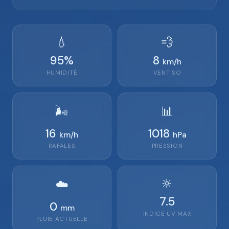
💧
💨
95
%
8
km/h
HUMIDITÉ
VENT
SO
🌬️
📊
16
1018
km/h
hPa
RAFALES
PRESSION
🔆
☁️
7.5
0
mm
INDICE UV MAX
PLUIE ACTUELLE