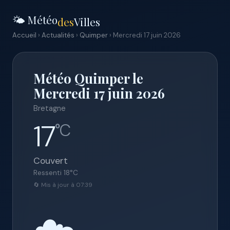
🌤️ Météo
des
Villes
Accueil
›
Actualités
›
Quimper
› Mercredi 17 juin 2026
Météo Quimper le
Mercredi 17 juin 2026
Bretagne
17
°C
Couvert
Ressenti
18
°C
🔄 Mis à jour à 07:39