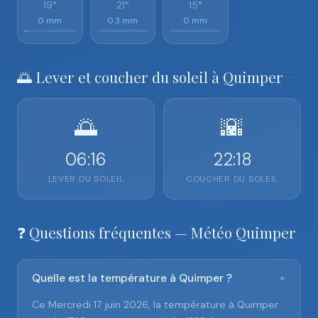
19°
21°
15°
0 mm
0.3 mm
0 mm
🌅 Lever et coucher du soleil à Quimper
🌅
🌇
06:16
22:18
LEVER DU SOLEIL
COUCHER DU SOLEIL
❓ Questions fréquentes — Météo Quimper
Quelle est la température à Quimper ?
▼
Ce Mercredi 17 juin 2026, la température à Quimper