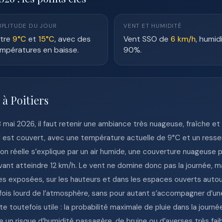
PLITUDE DU JOUR
VENT ET HUMIDITÉ
tre
9°C
et
15°C
, avec des
Vent SSO de
6 km/h
, humid
mpératures en baisse.
90%.
 à Poitiers
18 mai 2026, il faut retenir une ambiance très nuageuse, fraîche e
iel est couvert, avec une température actuelle de 9°C et un resse
 réelle s’explique par un air humide, une couverture nuageuse 
nt atteindre 12 km/h. Le vent ne domine donc pas la journée, mais
ues exposées, sur les hauteurs et dans les espaces ouverts autou
rfois lourd de l’atmosphère, sans pour autant s’accompagner d’une
 toutefois utile : la probabilité maximale de pluie dans la journé
 un risque d’humidité passagère, de bruine ou d’averses très fa