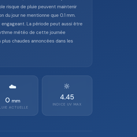
ible risque de pluie peuvent maintenir
ion du jour ne mentionne que 0.1 mm.
eu engageant. La période peut aussi être
e rythme météo de cette journée
es plus chaudes annoncées dans les
🔆
☁️
4.45
0
mm
INDICE UV MAX
LUIE ACTUELLE