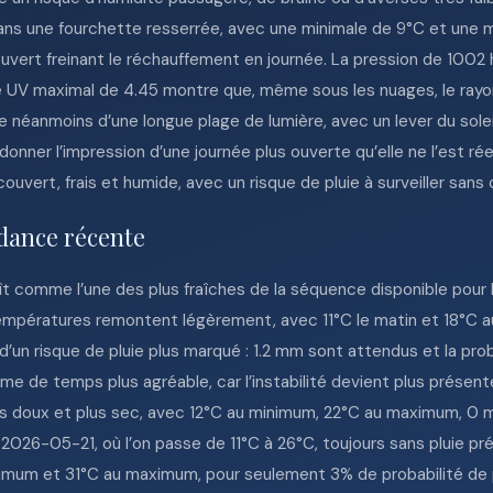
ans une fourchette resserrée, avec une minimale de 9°C et une m
 couvert freinant le réchauffement en journée. La pression de 1
ice UV maximal de 4.45 montre que, même sous les nuages, le ray
e néanmoins d’une longue plage de lumière, avec un lever du solei
donner l’impression d’une journée plus ouverte qu’elle ne l’est ré
 couvert, frais et humide, avec un risque de pluie à surveiller sans
dance récente
ît comme l’une des plus fraîches de la séquence disponible pour
mpératures remontent légèrement, avec 11°C le matin et 18°C a
un risque de pluie plus marqué : 1.2 mm sont attendus et la prob
 de temps plus agréable, car l’instabilité devient plus prése
us doux et plus sec, avec 12°C au minimum, 22°C au maximum, 0 mm
2026-05-21, où l’on passe de 11°C à 26°C, toujours sans pluie
mum et 31°C au maximum, pour seulement 3% de probabilité de p