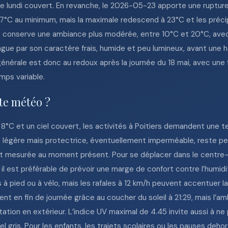
lundi couvert. En revanche, le 2026-05-23 apporte une rupture
17°C au minimum, mais la maximale redescend à 23°C et les préc
4 conserve une ambiance plus modérée, entre 10°C et 20°C, ave
stingue par son caractère frais, humide et peu lumineux, avant une
nérale est donc au redoux après la journée du 18 mai, avec une 
mps variable.
tte météo ?
8°C et un ciel couvert, les activités à Poitiers demandent une te
 légère mais protectrice, éventuellement imperméable, reste perti
t mesurée au moment présent. Pour se déplacer dans le centre-vi
s, il est préférable de prévoir une marge de confort contre l’humi
pied ou à vélo, mais les rafales à 12 km/h peuvent accentuer la 
t en fin de journée grâce au coucher du soleil à 21:29, mais l’a
tion en extérieur. L’indice UV maximal de 4.45 invite aussi à ne p
 gris. Pour les enfants, les trajets scolaires ou les pauses dehor