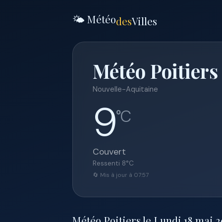
🌤️ Météo
des
Villes
Météo Poitiers
Nouvelle-Aquitaine
9
°C
Couvert
Ressenti
8
°C
🔄 Mis à jour à 07:57
Météo Poitiers le Lundi 18 mai 20