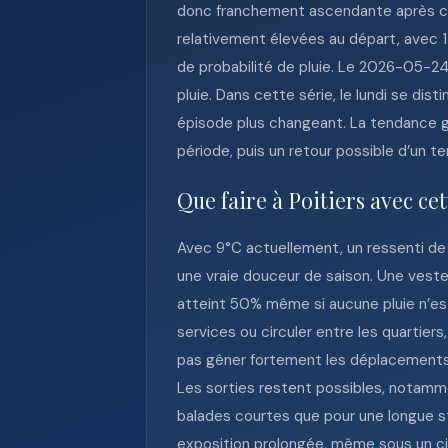
donc franchement ascendante après ce 
relativement élevées au départ, avec 
de probabilité de pluie. Le 2026-05-2
pluie. Dans cette série, le lundi se di
épisode plus changeant. La tendance gé
période, puis un retour possible d’un te
Que faire à Poitiers avec ce
Avec 9°C actuellement, un ressenti de 
une vraie douceur de saison. Une veste
atteint 50% même si aucune pluie n’es
services ou circuler entre les quartier
pas gêner fortement les déplacements à 
Les sorties restent possibles, notammen
balades courtes que pour une longue sta
exposition prolongée, même sous un ciel