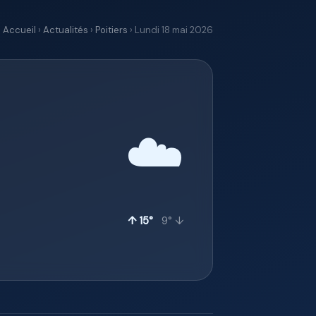
Accueil
›
Actualités
›
Poitiers
› Lundi 18 mai 2026
☁️
↑ 15°
9° ↓