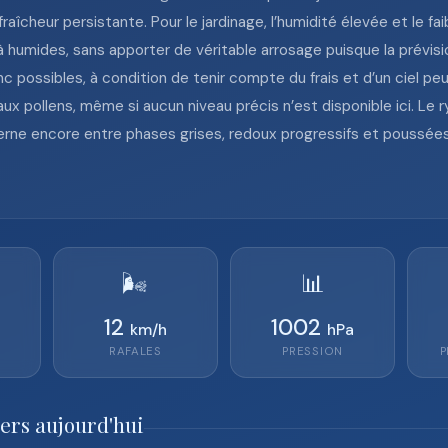
aîcheur persistante. Pour le jardinage, l’humidité élevée et le fa
 humides, sans apporter de véritable arrosage puisque la prévis
nc possibles, à condition de tenir compte du frais et d’un ciel p
aux pollens, même si aucun niveau précis n’est disponible ici. L
lterne encore entre phases grises, redoux progressifs et poussé
🌬️
📊
12
1002
km/h
hPa
RAFALES
PRESSION
P
iers aujourd'hui