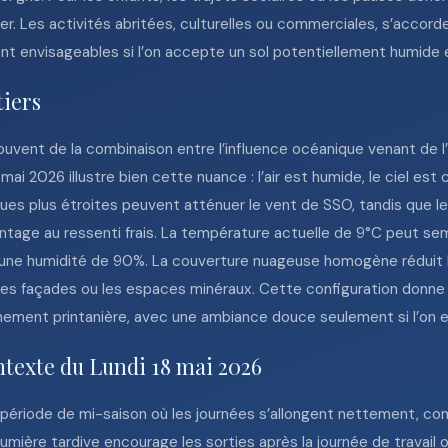
er. Les activités abritées, culturelles ou commerciales, s’acco
t envisageables si l’on accepte un sol potentiellement humide et 
tiers
uvent de la combinaison entre l’influence océanique venant de l’o
 mai 2026 illustre bien cette nuance : l’air est humide, le ciel es
s rues plus étroites peuvent atténuer le vent de SSO, tandis que 
ntage au ressenti frais. La température actuelle de 9°C peut se
une humidité de 90%. La couverture nuageuse homogène réduit le
 les façades ou les espaces minéraux. Cette configuration donne
leinement printanière, avec une ambiance douce seulement si l’on e
ntexte du Lundi 18 mai 2026
e période de mi-saison où les journées s’allongent nettement, com
e lumière tardive encourage les sorties après la journée de travai