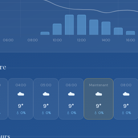
ure
0
04:00
05:00
06:00
Maintenant
08:00
☁️
☁️
☁️
☁️
☁️
9°
9°
9°
9°
9°
%
💧 0%
💧 0%
💧 0%
💧 0%
💧 0%
ours