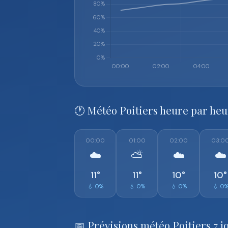
🕐 Météo Poitiers heure par he
00:00
01:00
02:00
03:0
☁️
⛅
☁️
☁️
11°
11°
10°
10°
💧 0%
💧 0%
💧 0%
💧 0
📅 Prévisions météo Poitiers 7 j