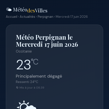
🌤️ Météo
des
Villes
Accueil
›
Actualités
›
Perpignan
› Mercredi 17 juin 2026
Météo Perpignan le
Mercredi 17 juin 2026
Occitanie
23
°C
Principalement dégagé
Ressenti
24
°C
🔄 Mis à jour à 08:39