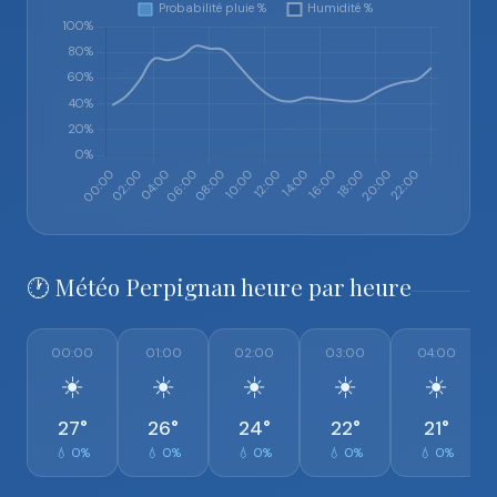
🕐 Météo Perpignan heure par heure
00:00
01:00
02:00
03:00
04:00
☀️
☀️
☀️
☀️
☀️
27°
26°
24°
22°
21°
💧 0%
💧 0%
💧 0%
💧 0%
💧 0%