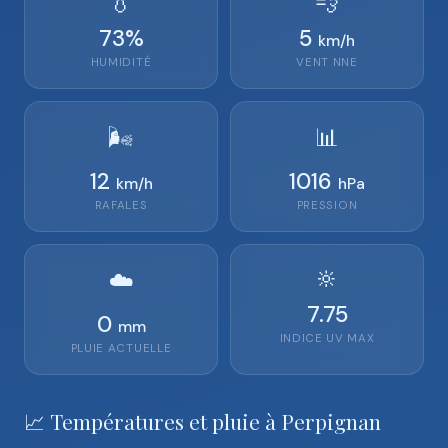
💧
💨
73
%
5
km/h
HUMIDITÉ
VENT
NNE
🌬️
📊
12
1016
km/h
hPa
RAFALES
PRESSION
🔆
☁️
7.75
0
mm
INDICE UV MAX
PLUIE ACTUELLE
📈 Températures et pluie à Perpignan