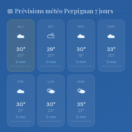
📅 Prévisions météo Perpignan 7 jours
AUJ.
JEU.
VEN.
SAM.
☁️
⛅
☁️
☁️
30°
29°
30°
33°
20°
20°
19°
20°
0 mm
0 mm
0 mm
0 mm
DIM.
LUN.
MAR.
☁️
🌤️
🌤️
30°
30°
35°
21°
23°
23°
0 mm
0 mm
0 mm