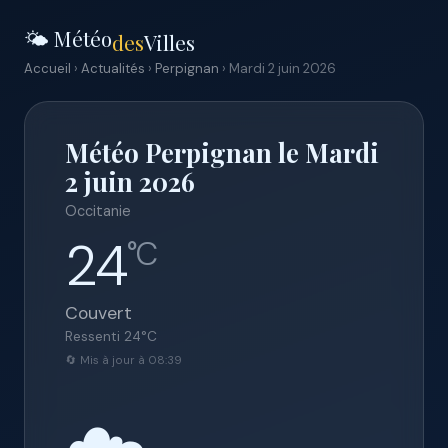
🌤️ Météo
des
Villes
Accueil
›
Actualités
›
Perpignan
› Mardi 2 juin 2026
Météo Perpignan le Mardi
2 juin 2026
Occitanie
24
°C
Couvert
Ressenti
24
°C
🔄 Mis à jour à 08:39