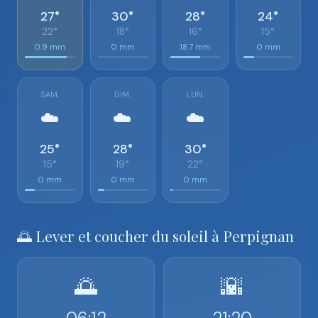
27°
30°
28°
24°
22°
18°
16°
15°
0.9 mm
0 mm
18.7 mm
0 mm
SAM.
DIM.
LUN.
☁️
☁️
☁️
25°
28°
30°
15°
19°
22°
0 mm
0 mm
0 mm
🌅 Lever et coucher du soleil à Perpignan
🌅
🌇