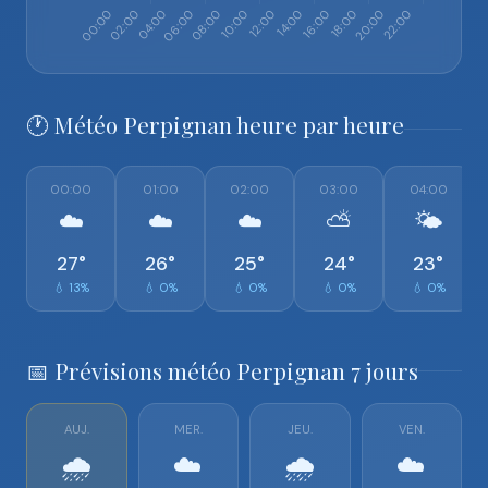
🕐 Météo Perpignan heure par heure
00:00
01:00
02:00
03:00
04:00
☁️
☁️
☁️
⛅
🌤️
27°
26°
25°
24°
23°
💧 13%
💧 0%
💧 0%
💧 0%
💧 0%
📅 Prévisions météo Perpignan 7 jours
AUJ.
MER.
JEU.
VEN.
🌧️
☁️
🌧️
☁️