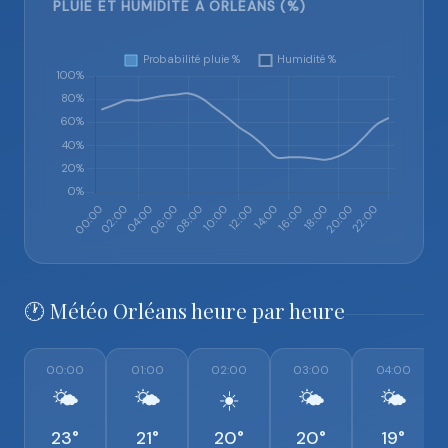
PLUIE ET HUMIDITÉ À ORLÉANS (%)
🕐 Météo Orléans heure par heure
00:00
01:00
02:00
03:00
04:00
🌤️
🌤️
☀️
🌤️
🌤️
23°
21°
20°
20°
19°