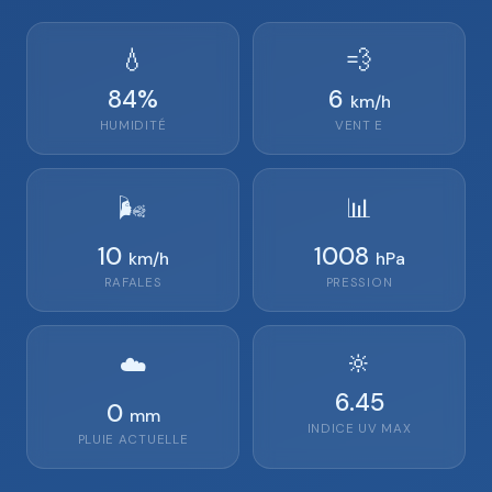
💧
💨
84
%
6
km/h
HUMIDITÉ
VENT
E
🌬️
📊
10
1008
km/h
hPa
RAFALES
PRESSION
🔆
☁️
6.45
0
mm
INDICE UV MAX
PLUIE ACTUELLE