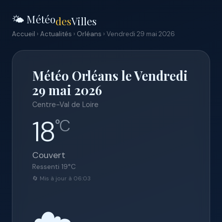
🌤️ Météo
des
Villes
Accueil
›
Actualités
›
Orléans
› Vendredi 29 mai 2026
Météo Orléans le Vendredi
29 mai 2026
Centre-Val de Loire
18
°C
Couvert
Ressenti
19
°C
🔄 Mis à jour à 06:03