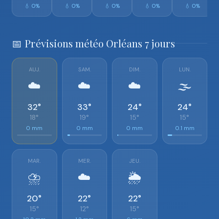
💧 0%
💧 0%
💧 0%
💧 0%
💧 0%
📅 Prévisions météo Orléans 7 jours
AUJ.
SAM.
DIM.
LUN.
☁️
☁️
☁️
🌫️
32°
33°
24°
24°
18°
19°
15°
15°
0 mm
0 mm
0 mm
0.1 mm
MAR.
MER.
JEU.
⛈️
☁️
🌦️
20°
22°
22°
15°
12°
15°