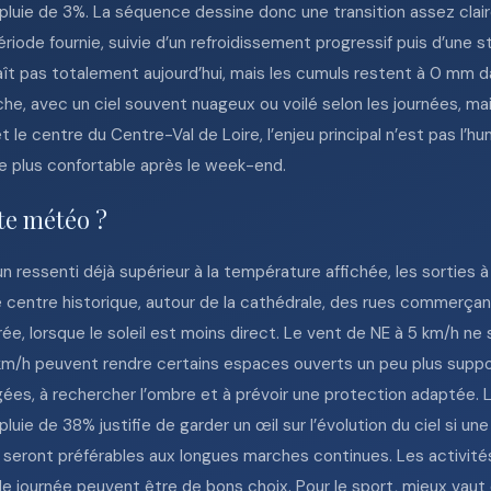
pluie de 3%. La séquence dessine donc une transition assez claire
ériode fournie, suivie d’un refroidissement progressif puis d’une s
ît pas totalement aujourd’hui, mais les cumuls restent à 0 mm da
, avec un ciel souvent nuageux ou voilé selon les journées, mais
le centre du Centre-Val de Loire, l’enjeu principal n’est pas l’hum
re plus confortable après le week-end.
tte météo ?
n ressenti déjà supérieur à la température affichée, les sortie
 centre historique, autour de la cathédrale, des rues commerçan
ée, lorsque le soleil est moins direct. Le vent de NE à 5 km/h ne 
 km/h peuvent rendre certains espaces ouverts un peu plus suppo
ngées, à rechercher l’ombre et à prévoir une protection adaptée. 
pluie de 38% justifie de garder un œil sur l’évolution du ciel si un
s seront préférables aux longues marches continues. Les activités c
e journée peuvent être de bons choix. Pour le sport, mieux vaut é