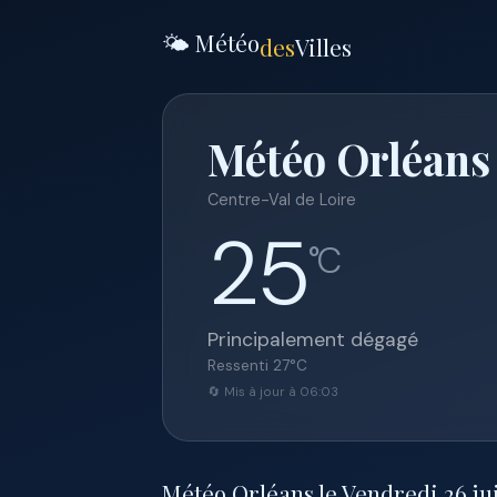
🌤️ Météo
des
Villes
Météo Orléans 
Centre-Val de Loire
25
°C
Principalement dégagé
Ressenti
27
°C
🔄 Mis à jour à 06:03
Météo Orléans le Vendredi 26 juin