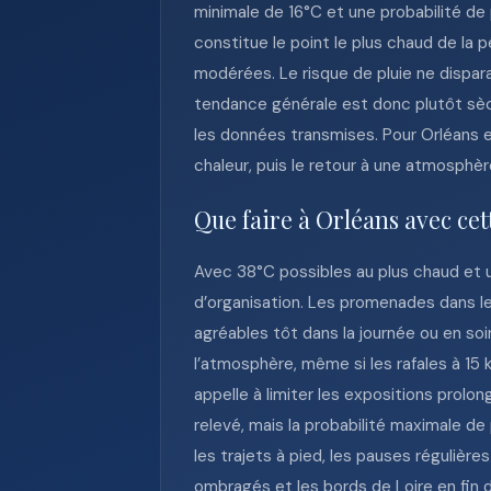
minimale de 16°C et une probabilité de 
constitue le point le plus chaud de la p
modérées. Le risque de pluie ne dispara
tendance générale est donc plutôt sèche
les données transmises. Pour Orléans et 
chaleur, puis le retour à une atmosphè
Que faire à Orléans avec ce
Avec 38°C possibles au plus chaud et u
d’organisation. Les promenades dans le
agréables tôt dans la journée ou en soir
l’atmosphère, même si les rafales à 15
appelle à limiter les expositions prolo
relevé, mais la probabilité maximale de 
les trajets à pied, les pauses régulière
ombragés et les bords de Loire en fin d