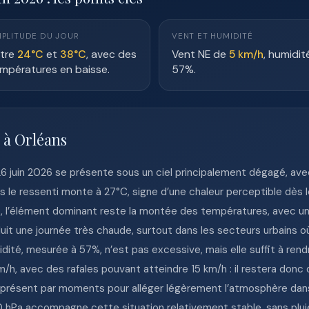
PLITUDE DU JOUR
VENT ET HUMIDITÉ
tre
24°C
et
38°C
, avec des
Vent NE de
5 km/h
, humidit
mpératures en baisse.
57%.
 à Orléans
26 juin 2026 se présente sous un ciel principalement dégagé, av
 le ressenti monte à 27°C, signe d’une chaleur perceptible dès le
6, l’élément dominant reste la montée des températures, avec u
it une journée très chaude, surtout dans les secteurs urbains o
idité, mesurée à 57%, n’est pas excessive, mais elle suffit à rendre
 km/h, avec des rafales pouvant atteindre 15 km/h : il restera don
 présent par moments pour alléger légèrement l’atmosphère dans 
hPa accompagne cette situation relativement stable, sans plui