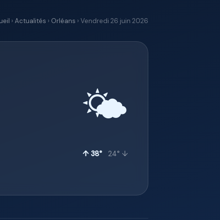
eil
›
Actualités
›
Orléans
› Vendredi 26 juin 2026
🌤️
↑ 38°
24° ↓