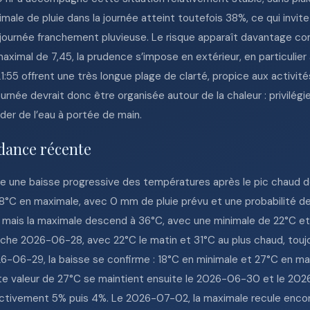
ale de pluie dans la journée atteint toutefois 38%, ce qui invite 
 journée franchement pluvieuse. Le risque apparaît davantage co
ximal de 7,45, la prudence s’impose en extérieur, en particulier 
 21:55 offrent une très longue plage de clarté, propice aux activ
urnée devrait donc être organisée autour de la chaleur : privilégi
der de l’eau à portée de main.
dance récente
e une baisse progressive des températures après le pic chaud de
8°C en maximale, avec 0 mm de pluie prévu et une probabilité de
mais la maximale descend à 36°C, avec une minimale de 22°C et u
he 2026-06-28, avec 22°C le matin et 31°C au plus chaud, toujo
6-06-29, la baisse se confirme : 18°C en minimale et 27°C en ma
tte valeur de 27°C se maintient ensuite le 2026-06-30 et le 20
espectivement 5% puis 4%. Le 2026-07-02, la maximale recule enc