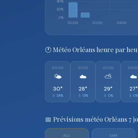
🕐 Météo Orléans heure par heu
00:00
01:00
02:00
03:0
🌤️
☁️
⛅
☁️
30°
28°
29°
27°
💧 38%
💧 13%
💧 0%
💧 0
📅 Prévisions météo Orléans 7 j
AUJ.
SAM.