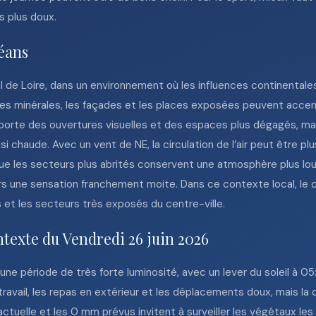
es plus doux.
léans
 de Loire, dans un environnement où les influences continentales
ues minérales, les façades et les places exposées peuvent accent
apporte des ouvertures visuelles et des espaces plus dégagés, mai
 chaude. Avec un vent de NE, la circulation de l’air peut être plu
que les secteurs plus abrités conservent une atmosphère plus lou
 une sensation franchement moite. Dans ce contexte local, le c
et les secteurs très exposés du centre-ville.
ntexte du Vendredi 26 juin 2026
 une période de très forte luminosité, avec un lever du soleil à 0
 travail, les repas en extérieur et les déplacements doux, mais la
actuelle et les 0 mm prévus invitent à surveiller les végétaux le