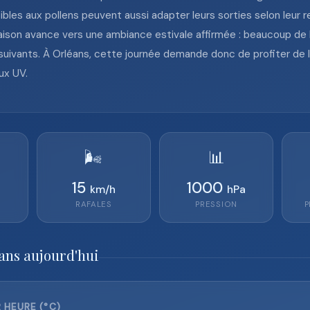
les aux pollens peuvent aussi adapter leurs sorties selon leur 
ison avance vers une ambiance estivale affirmée : beaucoup de 
uivants. À Orléans, cette journée demande donc de profiter de l
ux UV.
🌬️
📊
15
1000
km/h
hPa
RAFALES
PRESSION
P
ans aujourd'hui
 HEURE (°C)