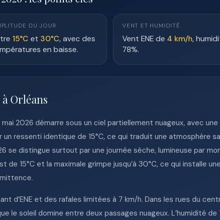
PLITUDE DU JOUR
VENT ET HUMIDITÉ
tre
15°C
et
30°C
, avec des
Vent ENE de
4 km/h
, humidi
mpératures en baisse.
78%.
 à Orléans
3 mai 2026 démarre sous un ciel partiellement nuageux, avec une
r un ressenti identique de 15°C, ce qui traduit une atmosphère sa
6 se distingue surtout par une journée sèche, lumineuse par mo
 de 15°C et la maximale grimpe jusqu’à 30°C, ce qui installe une
rmittence.
nt d’ENE et des rafales limitées à 7 km/h. Dans les rues du cent
sque le soleil domine entre deux passages nuageux. L’humidité d