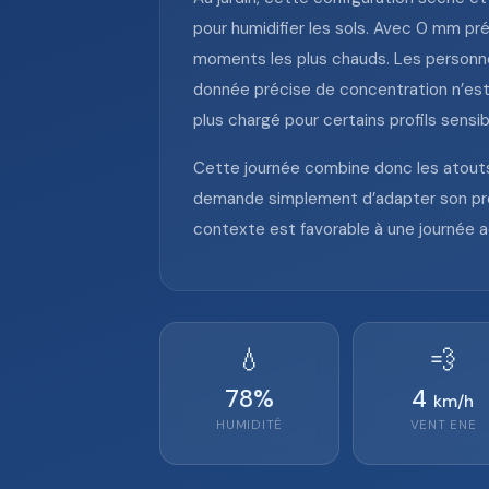
pour humidifier les sols. Avec 0 mm pré
moments les plus chauds. Les personne
donnée précise de concentration n’est f
plus chargé pour certains profils sensib
Cette journée combine donc les atouts d
demande simplement d’adapter son prog
contexte est favorable à une journée ac
💧
💨
78
%
4
km/h
HUMIDITÉ
VENT
ENE