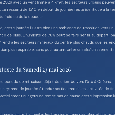
026 avec un vent limité à 4 km/h, les secteurs urbains peuvent
. Le ressenti de 15°C en début de journée reste identique à la te
u froid ou de la douceur.
, cette journée illustre bien une ambiance de transition vers un
e de pluie. L’humidité de 78% peut se faire sentir au départ, p
C rendra les secteurs minéraux du centre plus chauds que les en
tion plus respirable, sans pour autant créer un rafraîchissement 
ntexte du Samedi 23 mai 2026
e période de mi-saison déjà très orientée vers l’été à Orléans. La
 un rythme de journée étendu : sorties matinales, activités de fin
l partiellement nuageux ne remet pas en cause cette impression lu
 chaude invite à surveiller les besoins en eau des plantations ré