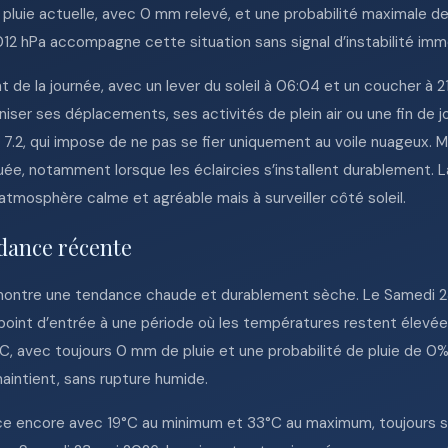
pluie actuelle, avec 0 mm relevé, et une probabilité maximale de
012 hPa accompagne cette situation sans signal d’instabilité imm
 de la journée, avec un lever du soleil à 06:04 et un coucher à 2
iser ses déplacements, ses activités de plein air ou une fin de jo
 7.2, qui impose de ne pas se fier uniquement au voile nuageux. 
uée, notamment lorsque les éclaircies s’installent durablement. 
atmosphère calme et agréable mais à surveiller côté soleil.
dance récente
ontre une tendance chaude et durablement sèche. Le Samedi 23
e point d’entrée à une période où les températures restent élevé
°C, avec toujours 0 mm de pluie et une probabilité de pluie de 0%
aintient, sans rupture humide.
ce encore avec 19°C au minimum et 33°C au maximum, toujours s