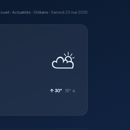
cueil
›
Actualités
›
Orléans
› Samedi 23 mai 2026
⛅
↑ 30°
15° ↓