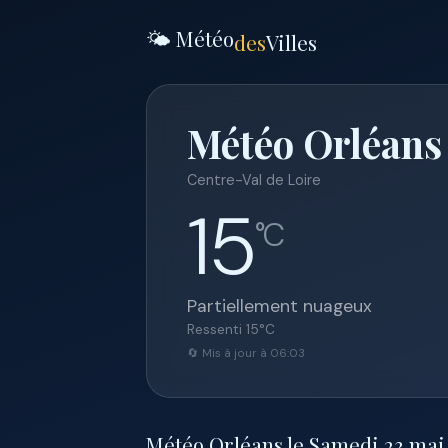
🌤️ Météo
des
Villes
Météo Orléans
Centre-Val de Loire
15
°C
Partiellement nuageux
Ressenti
15
°C
🔄 Mis à jour à 06:03
Météo Orléans le Samedi 23 mai 2