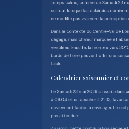
temps calme, comme ce Samedi 23 mai 2
surtout lorsque les éclaircies dominent
ne modifie pas vraiment la perception d
Dans le contexte du Centre-Val de Loire
dégagé, mais chaleur marquée et absenc
ventilées. Ensuite, la montée vers 30°
bords de Loire peuvent offrir une sensa
faible.
Calendrier saisonnier et co
Le Samedi 23 mai 2026 s’inscrit dans un
à 06:04 et un coucher à 21:33, favorise
deviennent faciles à envisager. Le cie
pas attendue.
Au jardin, cette configuration sèche et