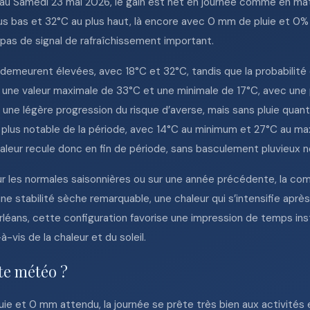
rt au Samedi 23 mai 2026, le gain est net en journée comme en m
s bas et 32°C au plus haut, là encore avec 0 mm de pluie et 0% d
 pas de signal de rafraîchissement important.
demeurent élevées, avec 18°C et 32°C, tandis que la probabilité
e valeur maximale de 33°C et une minimale de 17°C, avec une pr
ne légère progression du risque d’averse, mais sans pluie quantif
us notable de la période, avec 14°C au minimum et 27°C au maxi
aleur recule donc en fin de période, sans basculement pluvieux n
sur les normales saisonnières ou sur une année précédente, la com
ne stabilité sèche remarquable, une chaleur qui s’intensifie après
rléans, cette configuration favorise une impression de temps inst
à-vis de la chaleur et du soleil.
tte météo ?
ie et 0 mm attendu, la journée se prête très bien aux activités