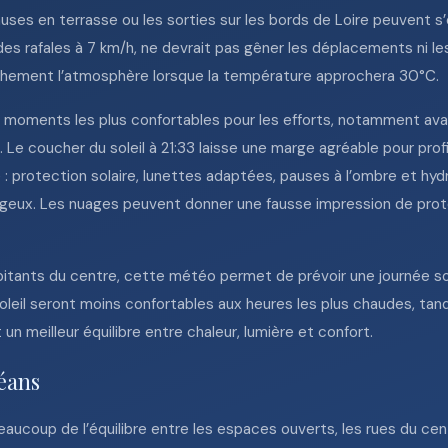
pauses en terrasse ou les sorties sur les bords de Loire peuvent s
es rafales à 7 km/h, ne devrait pas gêner les déplacements ni les 
anchement l’atmosphère lorsque la température approchera 30°C.
es moments les plus confortables pour les efforts, notamment avan
. Le coucher du soleil à 21:33 laisse une marge agréable pour profi
e : protection solaire, lunettes adaptées, pauses à l’ombre et hydr
ageux. Les nuages peuvent donner une fausse impression de prote
 habitants du centre, cette météo permet de prévoir une journée so
 soleil seront moins confortables aux heures les plus chaudes, ta
 un meilleur équilibre entre chaleur, lumière et confort.
léans
ucoup de l’équilibre entre les espaces ouverts, les rues du centr