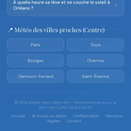
À quelle heure se lève et se couche le soleil à
▼
Orléans ?
📍 Météo des villes proches (Centre)
Paris
Tours
Bourges
Chartres
Clermont-Ferrand
Saint-Étienne
© 2026 meteo-des-villes.com — Données mises à jour le
Mercredi 1 juillet 2026 à 06:03
Accueil
📅 Toutes les dates
Confidentialité
Mentions
légales
Contact