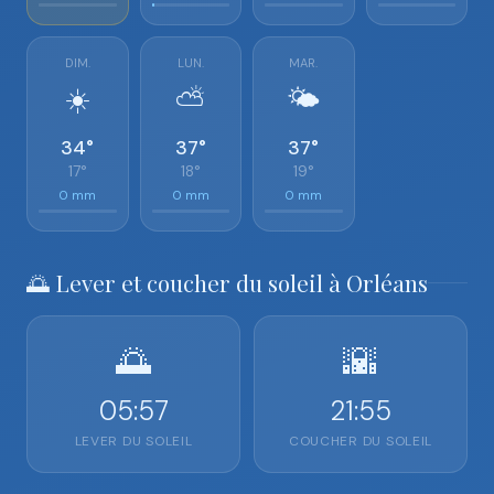
DIM.
LUN.
MAR.
☀️
⛅
🌤️
34°
37°
37°
17°
18°
19°
0 mm
0 mm
0 mm
🌅 Lever et coucher du soleil à Orléans
🌅
🌇
05:57
21:55
LEVER DU SOLEIL
COUCHER DU SOLEIL