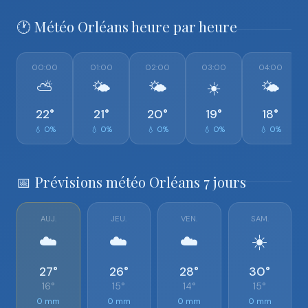
🕐 Météo Orléans heure par heure
00:00
01:00
02:00
03:00
04:00
⛅
🌤️
🌤️
☀️
🌤️
22°
21°
20°
19°
18°
💧 0%
💧 0%
💧 0%
💧 0%
💧 0%
📅 Prévisions météo Orléans 7 jours
AUJ.
JEU.
VEN.
SAM.
☁️
☁️
☁️
☀️
27°
26°
28°
30°
16°
15°
14°
15°
0 mm
0 mm
0 mm
0 mm