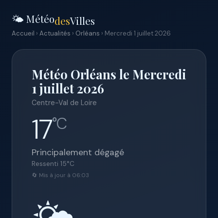
🌤️ Météo
des
Villes
Accueil
›
Actualités
›
Orléans
› Mercredi 1 juillet 2026
Météo Orléans le Mercredi
1 juillet 2026
Centre-Val de Loire
17
°C
Principalement dégagé
Ressenti
15
°C
🔄 Mis à jour à 06:03