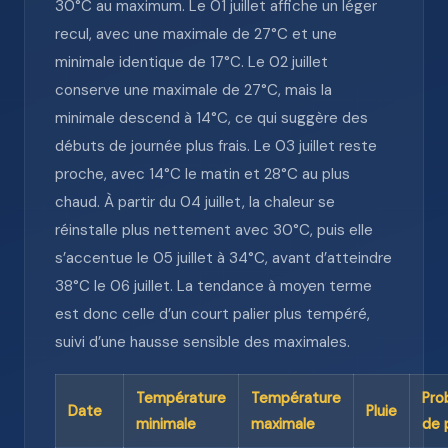
30°C au maximum. Le 01 juillet affiche un léger
recul, avec une maximale de 27°C et une
minimale identique de 17°C. Le 02 juillet
conserve une maximale de 27°C, mais la
minimale descend à 14°C, ce qui suggère des
débuts de journée plus frais. Le 03 juillet reste
proche, avec 14°C le matin et 28°C au plus
chaud. À partir du 04 juillet, la chaleur se
réinstalle plus nettement avec 30°C, puis elle
s’accentue le 05 juillet à 34°C, avant d’atteindre
38°C le 06 juillet. La tendance à moyen terme
est donc celle d’un court palier plus tempéré,
suivi d’une hausse sensible des maximales.
Température
Température
Pro
Date
Pluie
minimale
maximale
de 