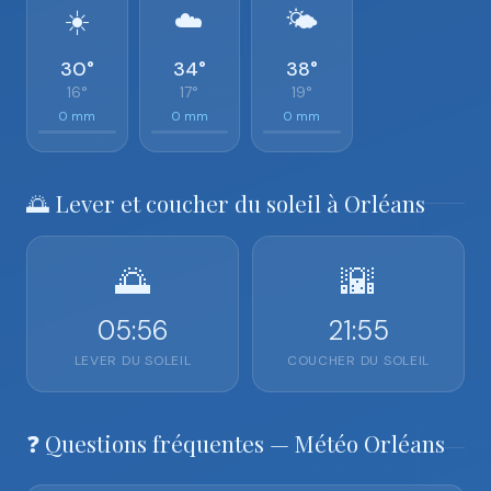
☀️
☁️
🌤️
30°
34°
38°
16°
17°
19°
0 mm
0 mm
0 mm
🌅 Lever et coucher du soleil à Orléans
🌅
🌇
05:56
21:55
LEVER DU SOLEIL
COUCHER DU SOLEIL
❓ Questions fréquentes — Météo Orléans