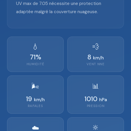
UV max de 7.05 nécessite une protection
adaptée malgré la couverture nuageuse.
💧
💨
71
%
8
km/h
HUMIDITÉ
VENT
NNE
🌬️
📊
19
1010
km/h
hPa
RAFALES
PRESSION
🔆
☁️