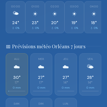
00:00
01:00
02:00
03:00
04:00
🌤️
☀️
☀️
☀️
☀️
24°
23°
20°
19°
18°
💧 0%
💧 0%
💧 0%
💧 0%
💧 0%
📅 Prévisions météo Orléans 7 jours
AUJ.
MER.
JEU.
VEN.
☁️
☁️
☁️
🌤️
30°
27°
27°
28°
17°
17°
14°
14°
0 mm
0 mm
0 mm
0 mm
SAM.
DIM.
LUN.