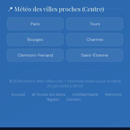
📍 Météo des villes proches (Centre)
Paris
Tours
Bourges
Chartres
Clermont-Ferrand
Saint-Étienne
© 2026 meteo-des-villes.com — Données mises à jour le Mardi
30 juin 2026 à 06:03
Accueil
📅 Toutes les dates
Confidentialité
Mentions
légales
Contact