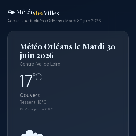
🌤️ Météo
des
Villes
Accueil
›
Actualités
›
Orléans
› Mardi 30 juin 2026
Météo Orléans le Mardi 30
juin 2026
Centre-Val de Loire
17
°C
Couvert
Ressenti
16
°C
🔄 Mis à jour à 06:03