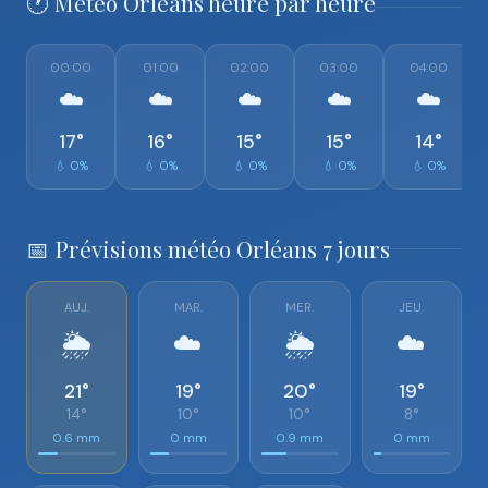
🕐 Météo Orléans heure par heure
00:00
01:00
02:00
03:00
04:00
☁️
☁️
☁️
☁️
☁️
17°
16°
15°
15°
14°
💧 0%
💧 0%
💧 0%
💧 0%
💧 0%
📅 Prévisions météo Orléans 7 jours
AUJ.
MAR.
MER.
JEU.
🌦️
☁️
🌦️
☁️
21°
19°
20°
19°
14°
10°
10°
8°
0.6 mm
0 mm
0.9 mm
0 mm