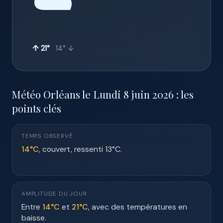
☁️
↑ 21°
14° ↓
Météo Orléans le Lundi 8 juin 2026 : les
points clés
TEMPS OBSERVÉ
14°C
, couvert, ressenti 13°C.
AMPLITUDE DU JOUR
Entre
14°C
et
21°C
, avec des températures en
baisse.