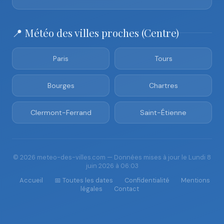
📍 Météo des villes proches (Centre)
Paris
Tours
Bourges
Chartres
Clermont-Ferrand
Saint-Étienne
© 2026 meteo-des-villes.com — Données mises à jour le Lundi 8
juin 2026 à 06:03
Accueil
📅 Toutes les dates
Confidentialité
Mentions
légales
Contact