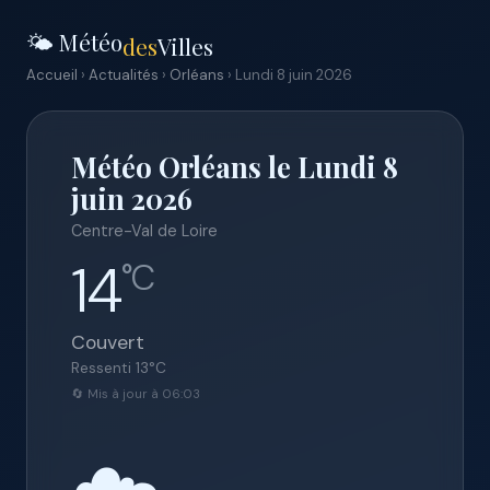
🌤️ Météo
des
Villes
Accueil
›
Actualités
›
Orléans
› Lundi 8 juin 2026
Météo Orléans le Lundi 8
juin 2026
Centre-Val de Loire
14
°C
Couvert
Ressenti
13
°C
🔄 Mis à jour à 06:03