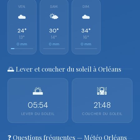
VEN.
SAM.
DIM.
☁️
🌤️
☁️
24°
30°
34°
13°
14°
16°
0 mm
0 mm
0 mm
🌅 Lever et coucher du soleil à Orléans
🌅
🌇
05:54
21:48
LEVER DU SOLEIL
COUCHER DU SOLEIL
❓ Questions fréquentes — Météo Orléans