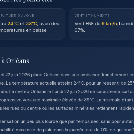
PLITUDE DU JOUR
VENT ET HUMIDITÉ
tre
24°C
et
38°C
, avec des
Vent ENE de
9 km/h
, humidi
mpératures en baisse.
67%.
 à Orléans
di 22 juin 2026 place Orléans dans une ambiance franchement est
lée. La température actuelle atteint 24°C, pour un ressenti de 25
née. La météo Orléans le Lundi 22 juin 2026 se caractérise surto
ogressive vers une maximale élevée de 38°C. La minimale étant 
 les rues du centre où les surfaces minérales retiennent rapidem
ensation un peu plus lourde que par temps sec, sans pour autan
babilité maximale de pluie dans la journée est de 0%, ce qui con