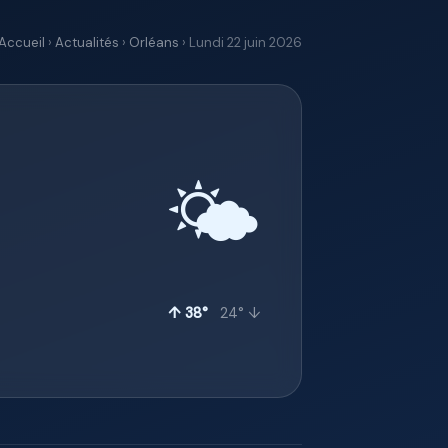
Accueil
›
Actualités
›
Orléans
› Lundi 22 juin 2026
🌤️
↑ 38°
24° ↓