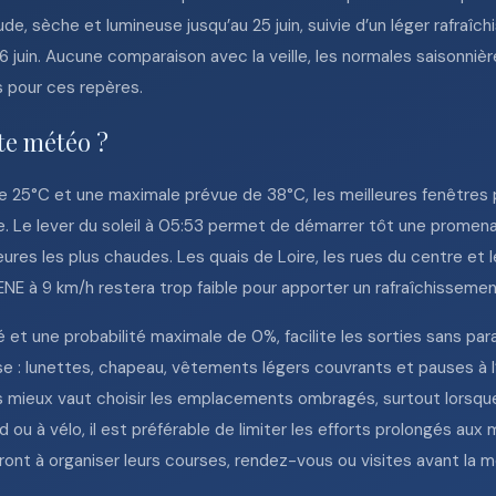
, sèche et lumineuse jusqu’au 25 juin, suivie d’un léger rafraîchi
 26 juin. Aucune comparaison avec la veille, les normales saisonn
es pour ces repères.
tte météo ?
 25°C et une maximale prévue de 38°C, les meilleures fenêtres p
e. Le lever du soleil à 05:53 permet de démarrer tôt une promenad
eures les plus chaudes. Les quais de Loire, les rues du centre et
’ENE à 9 km/h restera trop faible pour apporter un rafraîchissemen
t une probabilité maximale de 0%, facilite les sorties sans para
se : lunettes, chapeau, vêtements légers couvrants et pauses à
s mieux vaut choisir les emplacements ombragés, surtout lorsq
ou à vélo, il est préférable de limiter les efforts prolongés au
ront à organiser leurs courses, rendez-vous ou visites avant la 