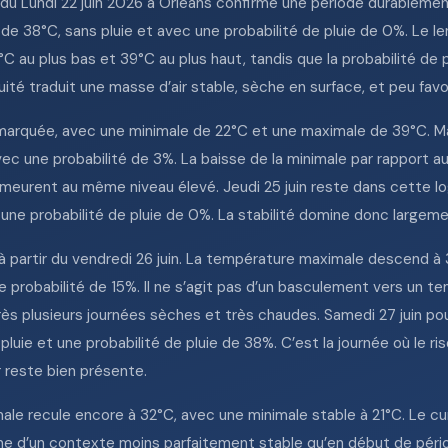
u Lundi 22 juin 2026 à Orléans confirme une période durablement 
 38°C, sans pluie et avec une probabilité de pluie de 0%. Le lend
u plus bas et 39°C au plus haut, tandis que la probabilité de plu
é traduit une masse d’air stable, sèche en surface, et peu favor
marquée, avec une minimale de 22°C et une maximale de 39°C. Mal
vec une probabilité de 3%. La baisse de la minimale par rapport a
meurent au même niveau élevé. Jeudi 25 juin reste dans cette lo
 une probabilité de pluie de 0%. La stabilité domine donc largemen
 partir du vendredi 26 juin. La température maximale descend à 
e probabilité de 15%. Il ne s’agit pas d’un basculement vers un 
après plusieurs journées sèches et très chaudes. Samedi 27 juin p
pluie et une probabilité de pluie de 38%. C’est la journée où le ri
r reste bien présente.
ale recule encore à 32°C, avec une minimale stable à 21°C. Le cu
gne d’un contexte moins parfaitement stable qu’en début de péri