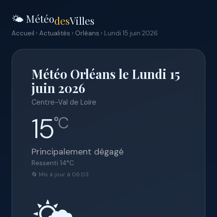
🌤️ Météo
des
Villes
Accueil
›
Actualités
›
Orléans
› Lundi 15 juin 2026
Météo Orléans le Lundi 15
juin 2026
Centre-Val de Loire
15
°C
Principalement dégagé
Ressenti
14
°C
🔄 Mis à jour à 06:03