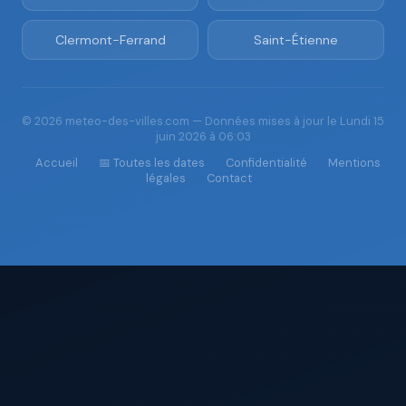
Clermont-Ferrand
Saint-Étienne
© 2026 meteo-des-villes.com — Données mises à jour le Lundi 15
juin 2026 à 06:03
Accueil
📅 Toutes les dates
Confidentialité
Mentions
légales
Contact