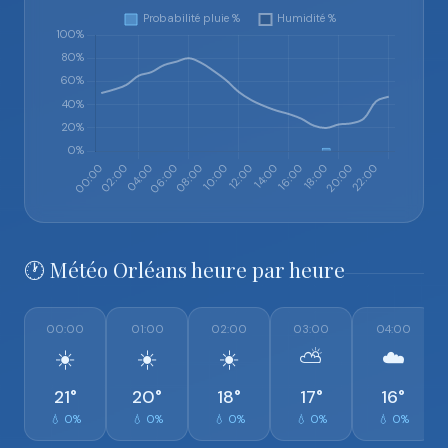
🕐 Météo Orléans heure par heure
00:00
01:00
02:00
03:00
04:00
☀️
☀️
☀️
⛅
☁️
21°
20°
18°
17°
16°
💧 0%
💧 0%
💧 0%
💧 0%
💧 0%