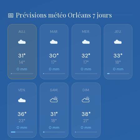
📅 Prévisions météo Orléans 7 jours
AUJ.
MAR.
MER.
JEU.
☁️
☁️
☁️
☁️
31°
30°
32°
33°
14°
17°
17°
18°
0 mm
0 mm
0 mm
0 mm
VEN.
SAM.
DIM.
☁️
⛅
⛅
36°
31°
38°
23°
18°
21°
0 mm
0 mm
0 mm