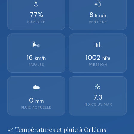
💧
💨
77
%
8
km/h
HUMIDITÉ
VENT
ENE
🌬️
📊
16
1002
km/h
hPa
RAFALES
PRESSION
🔆
☁️
7.3
0
mm
INDICE UV MAX
PLUIE ACTUELLE
📈 Températures et pluie à Orléans