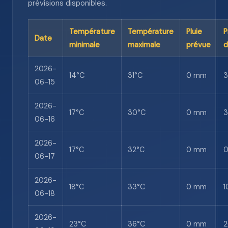
prévisions disponibles.
Température
Température
Pluie
P
Date
minimale
maximale
prévue
d
2026-
14°C
31°C
0 mm
06-15
2026-
17°C
30°C
0 mm
06-16
2026-
17°C
32°C
0 mm
06-17
2026-
18°C
33°C
0 mm
1
06-18
2026-
23°C
36°C
0 mm