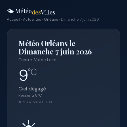
🌤️ Météo
des
Villes
Accueil
›
Actualités
›
Orléans
› Dimanche 7 juin 2026
Météo Orléans le
Dimanche 7 juin 2026
Centre-Val de Loire
9
°C
Ciel dégagé
Ressenti
8
°C
🔄 Mis à jour à 06:03