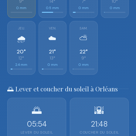
9°
14°
7°
10°
0 mm
0.5 mm
0 mm
0 mm
JEU.
VEN.
SAM.
🌧️
☁️
⛅
20°
21°
22°
12°
13°
9°
2.4 mm
0 mm
0 mm
🌅 Lever et coucher du soleil à Orléans
🌅
🌇
05:54
21:48
LEVER DU SOLEIL
COUCHER DU SOLEIL