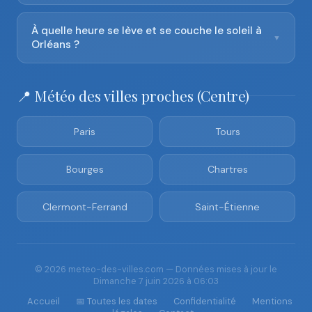
À quelle heure se lève et se couche le soleil à
▼
Orléans ?
📍 Météo des villes proches (Centre)
Paris
Tours
Bourges
Chartres
Clermont-Ferrand
Saint-Étienne
© 2026 meteo-des-villes.com — Données mises à jour le
Dimanche 7 juin 2026 à 06:03
Accueil
📅 Toutes les dates
Confidentialité
Mentions