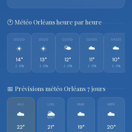
🕐 Météo Orléans heure par heure
00:00
01:00
02:00
03:00
04:00
☀️
☀️
🌤️
☁️
☁️
14°
13°
12°
11°
10°
💧 0%
💧 0%
💧 0%
💧 0%
💧 0%
📅 Prévisions météo Orléans 7 jours
AUJ.
LUN.
MAR.
MER.
☁️
🌦️
☁️
☁️
22°
21°
19°
20°