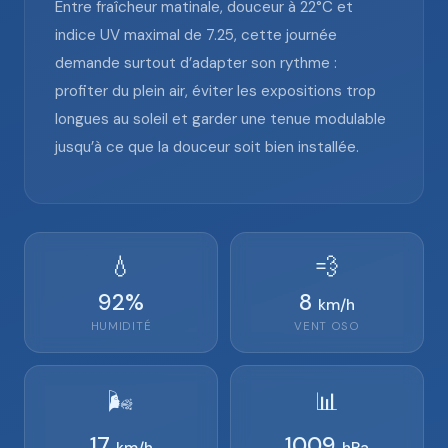
Entre fraîcheur matinale, douceur à 22°C et
indice UV maximal de 7.25, cette journée
demande surtout d’adapter son rythme :
profiter du plein air, éviter les expositions trop
longues au soleil et garder une tenue modulable
jusqu’à ce que la douceur soit bien installée.
💧
💨
92
%
8
km/h
HUMIDITÉ
VENT
OSO
🌬️
📊
17
1009
km/h
hPa