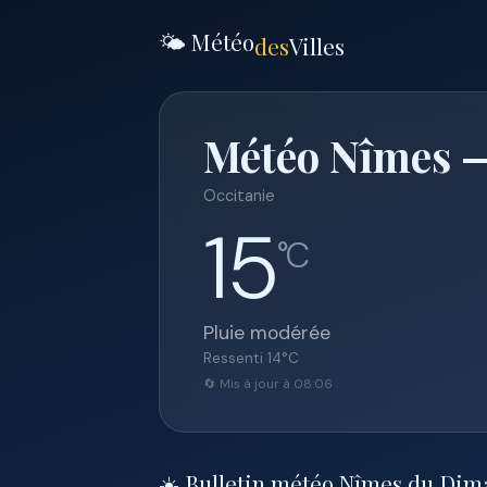
🌤️ Météo
des
Villes
Météo Nîmes —
Occitanie
15
°C
Pluie modérée
Ressenti
14
°C
🔄 Mis à jour à 08:06
☀️ Bulletin météo Nîmes du Dim