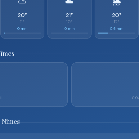
⛅
☁️
🌦️
20°
21°
20°
11°
10°
12°
0 mm
0 mm
0.6 mm
Nîmes
IL
COU
o Nîmes