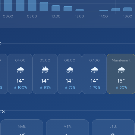
e
0
04:00
05:00
06:00
07:00
Maintenant
🌧️
🌦️
🌧️
🌧️
🌧️
14°
14°
14°
14°
15°
0%
💧 100%
💧 93%
💧 73%
💧 70%
💧 30%
rs
MAR.
MER.
JEU.