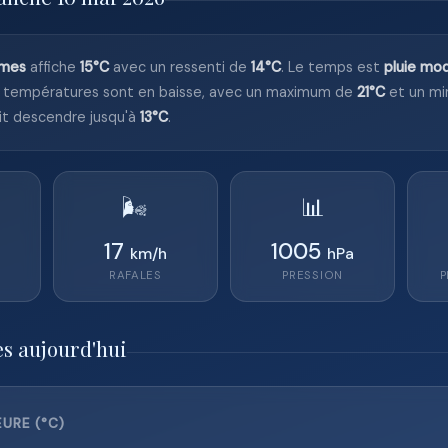
îmes
affiche
15°C
avec un ressenti de
14°C
. Le temps est
pluie mo
 températures sont en baisse, avec un maximum de
21°C
et un m
it descendre jusqu'à
13°C
.
🌬️
📊
17
1005
km/h
hPa
RAFALES
PRESSION
P
es aujourd'hui
URE (°C)