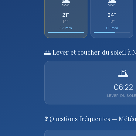
🌦️
🌦️
21°
24°
14°
13°
3.3 mm
0.1 mm
🌅 Lever et coucher du soleil à 
🌅
06:22
LEVER DU SOLE
❓ Questions fréquentes — Mété