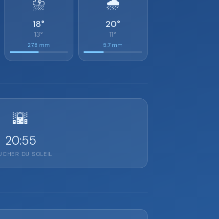
⛈️
🌧️
18°
20°
13°
11°
27.8 mm
5.7 mm
🌇
20:55
CHER DU SOLEIL