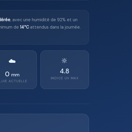
dérée
, avec une humidité de 92% et un
inimum de
14°C
attendus dans la journée.
🔆
☁️
4.8
0
mm
INDICE UV MAX
LUIE ACTUELLE