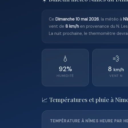
Ce
Dimanche 10 mai 2026
, la météo à
N
vent de
8 km/h
en provenance du N. Les
La nuit prochaine, le thermomètre devra
💧
💨
92
%
8
km/h
HUMIDITÉ
VENT
N
📈 Températures et pluie à Nîm
TEMPÉRATURE À NÎMES HEURE PAR HE