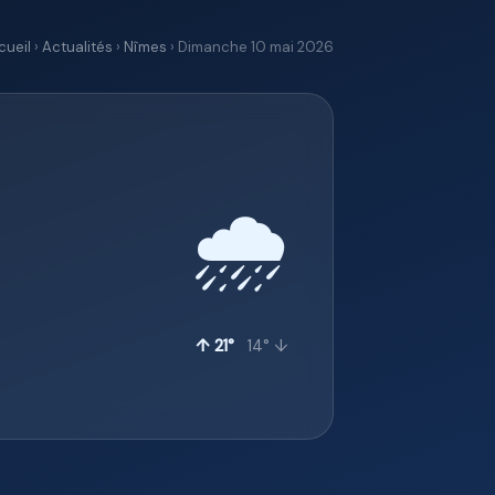
cueil
›
Actualités
›
Nîmes
› Dimanche 10 mai 2026
🌧️
↑ 21°
14° ↓