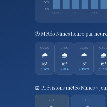
🕐 Météo Nîmes heure par heur
00:00
01:00
02:00
03:0
🌧️
🌧️
🌧️
🌧️
16°
16°
15°
15°
💧 40%
💧 88%
💧 100%
💧 10
📅 Prévisions météo Nîmes 7 jou
AUJ.
LUN.