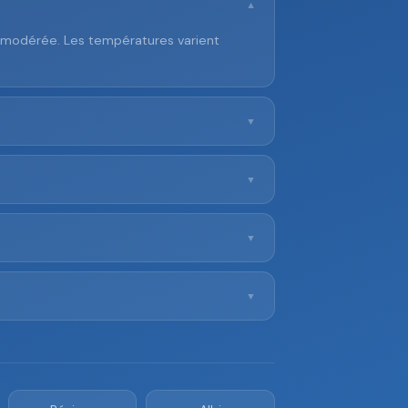
▼
e modérée. Les températures varient
▼
▼
▼
▼