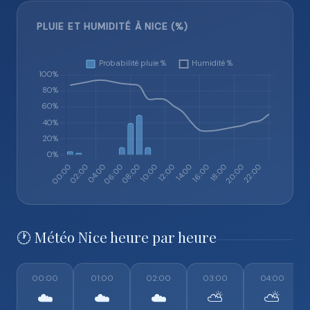
PLUIE ET HUMIDITÉ À NICE (%)
🕐 Météo Nice heure par heure
00:00
01:00
02:00
03:00
04:00
☁️
☁️
☁️
⛅
⛅