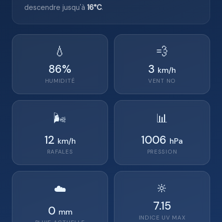
descendre jusqu'à
16°C
.
💧
💨
86
%
3
km/h
HUMIDITÉ
VENT
NO
🌬️
📊
12
1006
km/h
hPa
RAFALES
PRESSION
🔆
☁️
7.15
0
mm
INDICE UV MAX