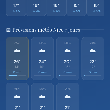
17°
16°
16°
15°
15°
💧 5%
💧 3%
💧 0%
💧 0%
💧 0%
📅 Prévisions météo Nice 7 jours
AUJ.
MAR.
MER.
JEU.
☁️
☁️
☁️
☁️
26°
24°
20°
23°
14°
16°
15°
12°
0 mm
0 mm
0 mm
0 mm
VEN.
SAM.
DIM.
☁️
☁️
☁️
21°
21°
21°