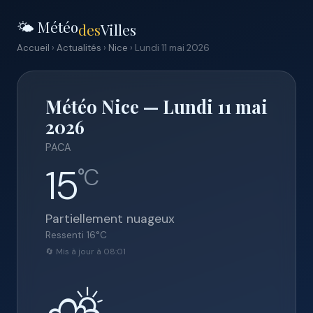
🌤️ Météo
des
Villes
Accueil
›
Actualités
›
Nice
› Lundi 11 mai 2026
Météo Nice — Lundi 11 mai
2026
PACA
15
°C
Partiellement nuageux
Ressenti
16
°C
🔄 Mis à jour à 08:01