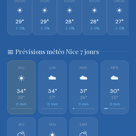
00:00
01:00
02:00
03:00
04:00
☀️
☀️
☀️
☀️
☀️
29°
29°
28°
28°
27°
💧 0%
💧 0%
💧 0%
💧 0%
💧 0%
📅 Prévisions météo Nice 7 jours
AUJ.
LUN.
MAR.
MER.
☀️
☁️
☁️
☁️
34°
34°
31°
30°
26°
27°
26°
25°
0 mm
0 mm
0 mm
0 mm
JEU.
VEN.
SAM.
⛅
☀️
⛅