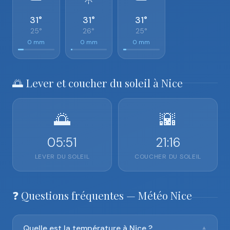
31°
31°
31°
25°
26°
25°
0 mm
0 mm
0 mm
🌅 Lever et coucher du soleil à Nice
🌅
🌇
05:51
21:16
LEVER DU SOLEIL
COUCHER DU SOLEIL
❓ Questions fréquentes — Météo Nice
Quelle est la température à Nice ?
▼