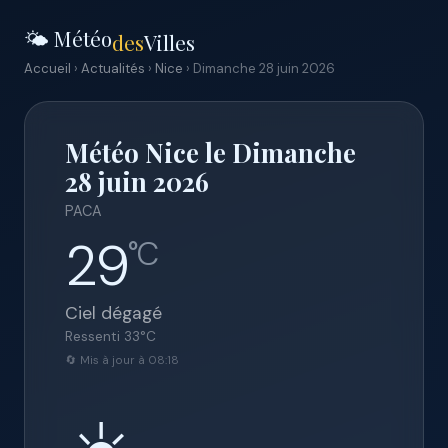
🌤️ Météo
des
Villes
Accueil
›
Actualités
›
Nice
› Dimanche 28 juin 2026
Météo Nice le Dimanche
28 juin 2026
PACA
29
°C
Ciel dégagé
Ressenti
33
°C
🔄 Mis à jour à 08:18