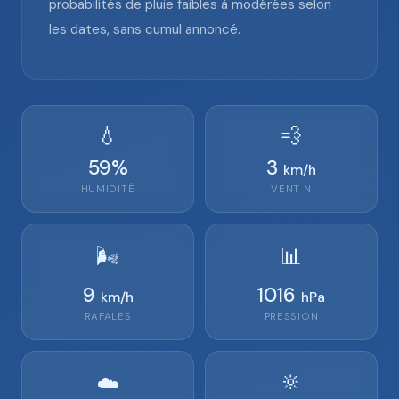
probabilités de pluie faibles à modérées selon
les dates, sans cumul annoncé.
💧
💨
59
%
3
km/h
HUMIDITÉ
VENT
N
🌬️
📊
9
1016
km/h
hPa
RAFALES
PRESSION
🔆
☁️