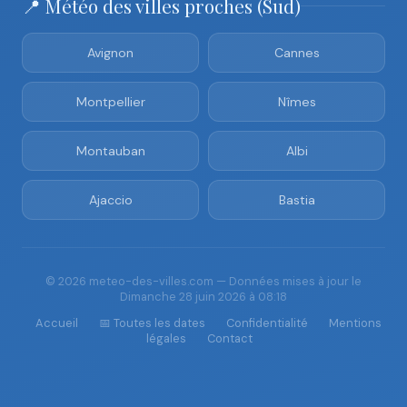
📍 Météo des villes proches (Sud)
Avignon
Cannes
Montpellier
Nîmes
Montauban
Albi
Ajaccio
Bastia
© 2026 meteo-des-villes.com — Données mises à jour le
Dimanche 28 juin 2026 à 08:18
Accueil
📅 Toutes les dates
Confidentialité
Mentions
légales
Contact