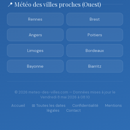
📍 Météo des villes proches (Ouest)
Rennes
Brest
Angers
Poitiers
Limoges
Bordeaux
Bayonne
Biarritz
© 2026 meteo-des-villes.com — Données mises à jour le
Vendredi 8 mai 2026 à 08:10
Accueil
📅 Toutes les dates
Confidentialité
Mentions
légales
Contact