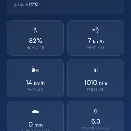
jusqu'à
14°C
.
💧
💨
82
%
7
km/h
HUMIDITÉ
VENT
ENE
🌬️
📊
14
1010
km/h
hPa
RAFALES
PRESSION
🔆
☁️
6.3
0
mm
INDICE UV MAX