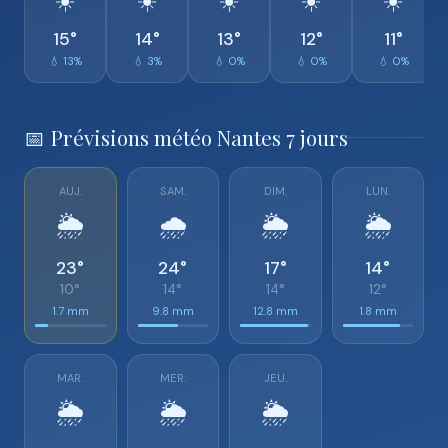
☀️
☀️
☀️
☀️
☀️
15°
14°
13°
12°
11°
💧 13%
💧 3%
💧 0%
💧 0%
💧 0%
📅 Prévisions météo Nantes 7 jours
AUJ.
SAM.
DIM.
LUN.
🌦️
🌧️
🌦️
🌦️
23°
24°
17°
14°
10°
14°
14°
12°
1.7 mm
9.8 mm
12.8 mm
1.8 mm
MAR.
MER.
JEU.
🌦️
🌦️
🌦️