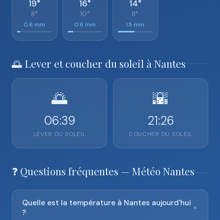
19°
16°
14°
8°
10°
8°
0.6 mm
0.6 mm
1.5 mm
🌅 Lever et coucher du soleil à Nantes
🌅
🌇
06:39
21:26
LEVER DU SOLEIL
COUCHER DU SOLEIL
❓ Questions fréquentes — Météo Nantes
Quelle est la température à Nantes aujourd'hui
▼
?