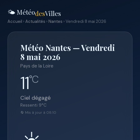
🌤️ Météo
des
Villes
Accueil
›
Actualités
›
Nantes
› Vendredi 8 mai 2026
Météo Nantes — Vendredi
8 mai 2026
Pays de la Loire
11
°C
Ciel dégagé
Ressenti
9
°C
🔄 Mis à jour à 08:10