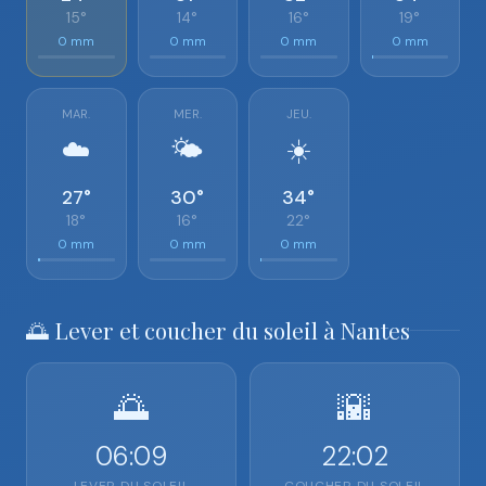
15°
14°
16°
19°
0 mm
0 mm
0 mm
0 mm
MAR.
MER.
JEU.
☁️
🌤️
☀️
27°
30°
34°
18°
16°
22°
0 mm
0 mm
0 mm
🌅 Lever et coucher du soleil à Nantes
🌅
🌇
06:09
22:02