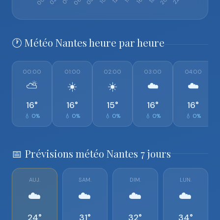
🕐 Météo Nantes heure par heure
00:00
01:00
02:00
03:00
04:00
⛅
☀️
☀️
☁️
☁️
16°
16°
15°
16°
16°
💧 0%
💧 0%
💧 0%
💧 0%
💧 0%
📅 Prévisions météo Nantes 7 jours
AUJ.
SAM.
DIM.
LUN.
☁️
☁️
☁️
☁️
24°
31°
32°
34°