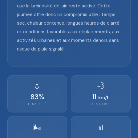
que la luminosité de juin reste active. Cette
journée offre donc un compromis utile : temps
sec, chaleur contenue, longues heures de clarté
et conditions favorables aux déplacements, aux
activités urbaines et aux moments dehors sans
risque de pluie signalé.
💧
💨
83
%
11
km/h
HUMIDITÉ
VENT
OSO
🌬️
📊