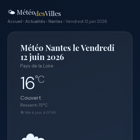
🌤️ Météo
des
Villes
Accueil
›
Actualités
›
Nantes
› Vendredi 12 juin 2026
Météo Nantes le Vendredi
12 juin 2026
Pays de la Loire
16
°C
Couvert
Ressenti
15
°C
🔄 Mis à jour à 07:45