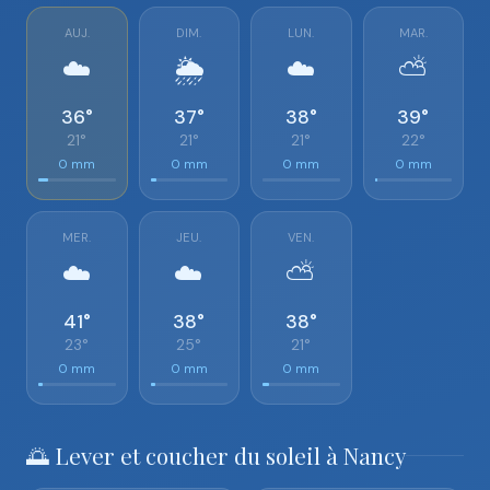
AUJ.
DIM.
LUN.
MAR.
☁️
🌦️
☁️
⛅
36°
37°
38°
39°
21°
21°
21°
22°
0 mm
0 mm
0 mm
0 mm
MER.
JEU.
VEN.
☁️
☁️
⛅
41°
38°
38°
23°
25°
21°
0 mm
0 mm
0 mm
🌅 Lever et coucher du soleil à Nancy