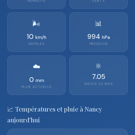
HUMIDITÉ
VENT
E
🌬️
📊
10
994
km/h
hPa
RAFALES
PRESSION
🔆
☁️
7.05
0
mm
INDICE UV MAX
PLUIE ACTUELLE
📈 Températures et pluie à Nancy
aujourd'hui