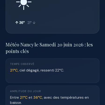
☀️
↑ 36°
21° ↓
Météo Nancy le Samedi 20 juin 2026 : les
points clés
TEMPS OBSERVÉ
21°C
, ciel dégagé, ressenti 22°C.
AMPLITUDE DU JOUR
Entre
21°C
et
36°C
, avec des températures en
baisse.