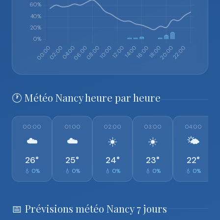
🕐 Météo Nancy heure par heure
00:00
01:00
02:00
03:00
04:00
☁️
☁️
☀️
☀️
🌤️
26°
25°
24°
23°
22°
💧 0%
💧 0%
💧 0%
💧 0%
💧 0%
📅 Prévisions météo Nancy 7 jours