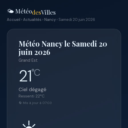
🌤️ Météo
des
Villes
Accueil
›
Actualités
›
Nancy
› Samedi 20 juin 2026
Météo Nancy le Samedi 20
juin 2026
Grand Est
21
°C
Ciel dégagé
Ressenti
22
°C
🔄 Mis à jour à 07:03