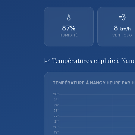
💧
💨
87
%
8
km/h
HUMIDITÉ
VENT
OSO
📈 Températures et pluie à Nanc
TEMPÉRATURE À NANCY HEURE PAR H