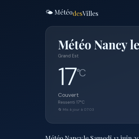
🌤️ Météo
des
Villes
Météo Nancy le
Grand Est
17
°C
Couvert
Ressenti
17
°C
🔄 Mis à jour à 07:03
Météo Nancy le Samedi 13 juin 202