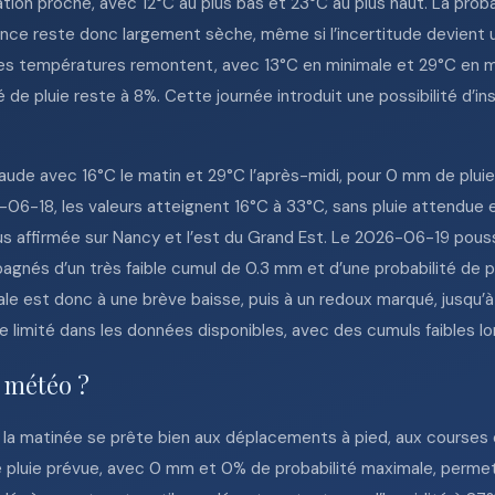
on proche, avec 12°C au plus bas et 23°C au plus haut. La probabi
ce reste donc largement sèche, même si l’incertitude devient 
es températures remontent, avec 13°C en minimale et 29°C en ma
 de pluie reste à 8%. Cette journée introduit une possibilité d’in
de avec 16°C le matin et 29°C l’après-midi, pour 0 mm de pluie
06-18, les valeurs atteignent 16°C à 33°C, sans pluie attendue 
lus affirmée sur Nancy et l’est du Grand Est. Le 2026-06-19 pou
s d’un très faible cumul de 0.3 mm et d’une probabilité de plu
ale est donc à une brève baisse, puis à un redoux marqué, jusqu’
te limité dans les données disponibles, avec des cumuls faibles lor
e météo ?
 la matinée se prête bien aux déplacements à pied, aux courses en
e pluie prévue, avec 0 mm et 0% de probabilité maximale, permet