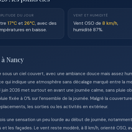
PLITUDE DU JOUR
VENT ET HUMIDITÉ
tre
17°C
et
26°C
, avec des
Vent OSO de
8 km/h
,
mpératures en baisse.
humidité 87%.
e à Nancy
e sous un ciel couvert, avec une ambiance douce mais assez hum
e qui indique une atmosphère sans décalage marqué entre la mes
3 juin 2026 met surtout en avant une journée calme, sans pluie
pluie fixée à 0% sur l’ensemble de la journée. Malgré la couvertu
éplacements, les sorties ou les activités en extérieur.
ois une sensation un peu lourde au début de journée, notamment d
es et les façades. Le vent reste modéré, à 8 km/h, orienté OSO, a