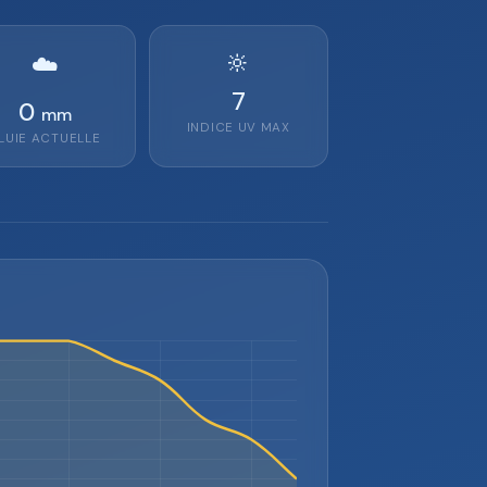
🔆
☁️
7
0
mm
INDICE UV MAX
LUIE ACTUELLE