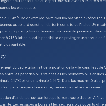
 légère peut rester utile au départ, surtout avec l’humidité à 87%
heures les plus douces.
s à 18 km/h, ne devrait pas perturber les activités extérieures. L
nnes options, à condition de tenir compte de l’indice UV maxima
xpositions prolongées, notamment en milieu de journée et dans 
r à 21:38, laisse aussi la possibilité de privilégier une sortie en f
t plus agréable.
ncy
ment du cadre urbain et de la position de la ville dans l’est du 
es entre les périodes plus fraîches et les moments plus chauds d
inimale à 17°C et une maximale à 26°C. Dans les rues minérales, 
 dès que la température monte, même si le ciel reste couvert.
ation d’air dense, surtout lorsque le vent reste discret. À l’inv
nante. Les espaces arborés et les secteurs plus ouverts offren