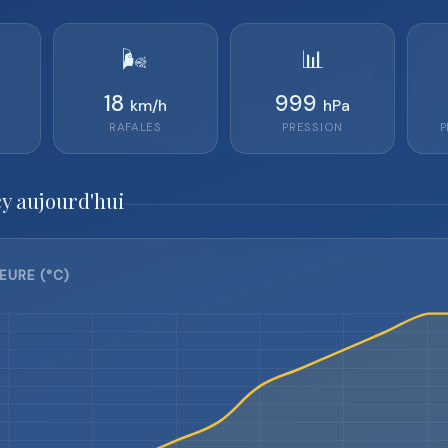
🌬️
📊
18
999
km/h
hPa
RAFALES
PRESSION
P
y aujourd'hui
EURE (°C)