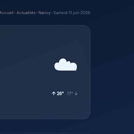
Accueil
›
Actualités
›
Nancy
› Samedi 13 juin 2026
☁️
↑ 26°
17° ↓