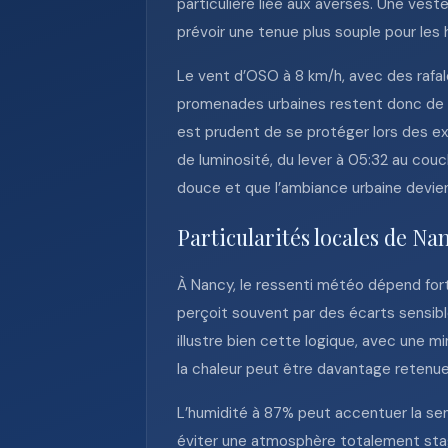
particulière liée aux averses. Une veste
prévoir une tenue plus souple pour les 
Le vent d’OSO à 8 km/h, avec des rafale
promenades urbaines restent donc de bo
est prudent de se protéger lors des e
de luminosité, du lever à 05:32 au couche
douce et que l’ambiance urbaine devien
Particularités locales de Na
À Nancy, le ressenti météo dépend forte
perçoit souvent par des écarts sensibl
illustre bien cette logique, avec une m
la chaleur peut être davantage retenue
L’humidité à 87% peut accentuer la sens
éviter une atmosphère totalement stag