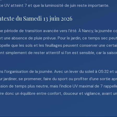
dice UV atteint 7 et que la luminosité de juin reste importante.
ntexte du Samedi 13 juin 2026
ne période de transition avancée vers l’été. À Nancy, la journée c
 une absence de pluie prévue. Pour le jardin, ce temps sec peut
ppelle que les sols et les feuillages peuvent conserver une certa
nt simplement de rester attentif si l’on est sensible, car la saison
s l’organisation de la journée. Avec un lever du soleil à 05:32 et 
 jardiner, se promener, faire du sport ou profiter d’une sortie aprè
ion de temps plus neutre, mais l’indice UV maximal de 7 rappelle
re donc un équilibre entre confort, douceur et vigilance, avant 