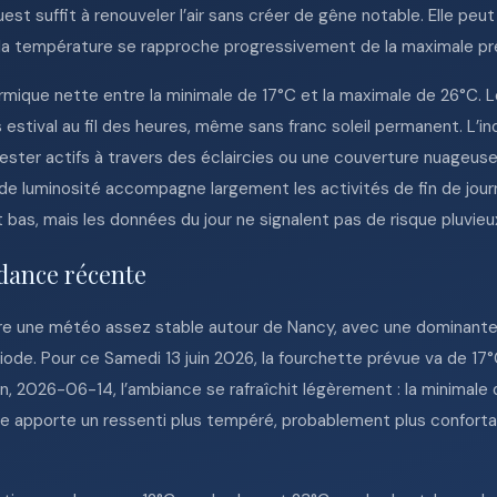
st suffit à renouveler l’air sans créer de gêne notable. Elle peut
 la température se rapproche progressivement de la maximale pr
mique nette entre la minimale de 17°C et la maximale de 26°C. Le
plus estival au fil des heures, même sans franc soleil permanent. 
 rester actifs à travers des éclaircies ou une couverture nuageuse
e de luminosité accompagne largement les activités de fin de jou
 bas, mais les données du jour ne signalent pas de risque pluvie
dance récente
re une météo assez stable autour de Nancy, avec une dominant
ode. Pour ce Samedi 13 juin 2026, la fourchette prévue va de 17°
in, 2026-06-14, l’ambiance se rafraîchit légèrement : la minimale
se apporte un ressenti plus tempéré, probablement plus confortab