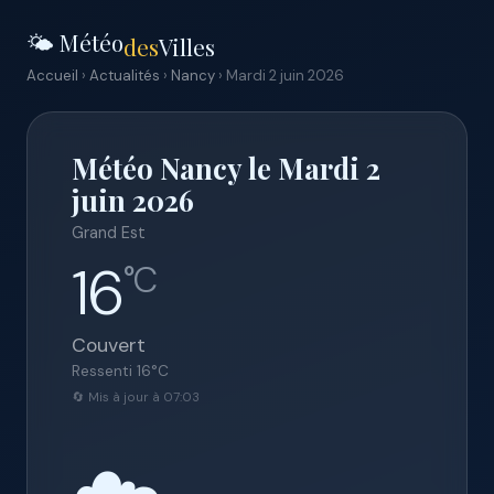
🌤️ Météo
des
Villes
Accueil
›
Actualités
›
Nancy
› Mardi 2 juin 2026
Météo Nancy le Mardi 2
juin 2026
Grand Est
16
°C
Couvert
Ressenti
16
°C
🔄 Mis à jour à 07:03