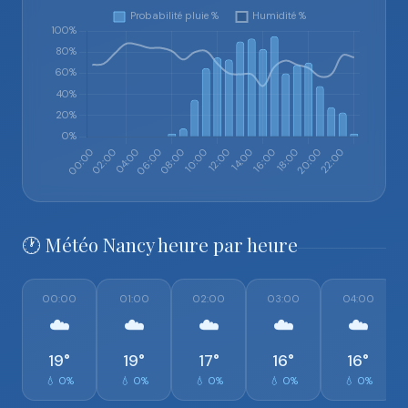
🕐 Météo Nancy heure par heure
00:00
01:00
02:00
03:00
04:00
☁️
☁️
☁️
☁️
☁️
19°
19°
17°
16°
16°
💧 0%
💧 0%
💧 0%
💧 0%
💧 0%