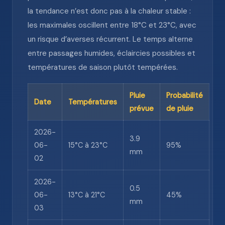
la tendance n’est donc pas à la chaleur stable :
les maximales oscillent entre 18°C et 23°C, avec
un risque d’averses récurrent. Le temps alterne
entre passages humides, éclaircies possibles et
températures de saison plutôt tempérées.
Pluie
Probabilité
Date
Températures
prévue
de pluie
2026-
3.9
06-
15°C à 23°C
95%
mm
02
2026-
0.5
06-
13°C à 21°C
45%
mm
03