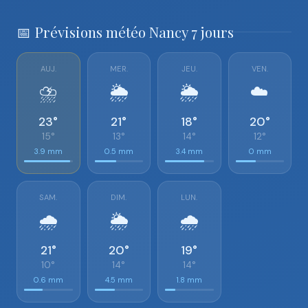
📅 Prévisions météo Nancy 7 jours
AUJ.
MER.
JEU.
VEN.
⛈️
🌦️
🌦️
☁️
23°
21°
18°
20°
15°
13°
14°
12°
3.9 mm
0.5 mm
3.4 mm
0 mm
SAM.
DIM.
LUN.
🌧️
🌦️
🌧️
21°
20°
19°
10°
14°
14°
0.6 mm
4.5 mm
1.8 mm