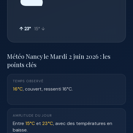
☁️
↑ 23°
15° ↓
Météo Nancy le Mardi 2 juin 2026 : les
points clés
TEMPS OBSERVÉ
16°C
, couvert, ressenti 16°C.
AMPLITUDE DU JOUR
Entre
15°C
et
23°C
, avec des températures en
baisse.