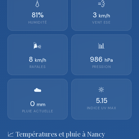
💧
💨
81
%
3
km/h
HUMIDITÉ
VENT
ESE
🌬️
📊
8
986
km/h
hPa
RAFALES
PRESSION
🔆
☁️
5.15
0
mm
INDICE UV MAX
PLUIE ACTUELLE
📈 Températures et pluie à Nancy