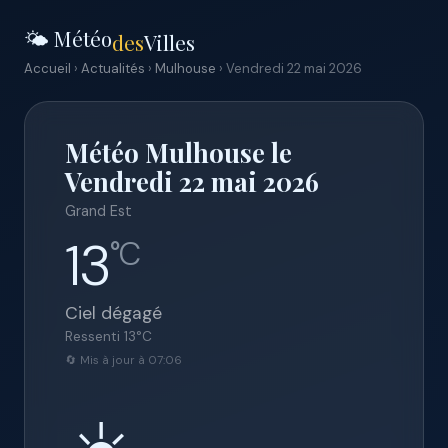
🌤️ Météo
des
Villes
Accueil
›
Actualités
›
Mulhouse
› Vendredi 22 mai 2026
Météo Mulhouse le
Vendredi 22 mai 2026
Grand Est
13
°C
Ciel dégagé
Ressenti
13
°C
🔄 Mis à jour à 07:06