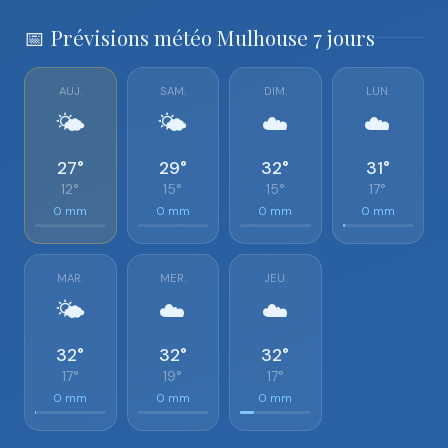
📅 Prévisions météo Mulhouse 7 jours
AUJ.
SAM.
DIM.
LUN.
🌤️
🌤️
☁️
☁️
27°
29°
32°
31°
12°
15°
15°
17°
0 mm
0 mm
0 mm
0 mm
MAR.
MER.
JEU.
🌤️
☁️
☁️
32°
32°
32°
17°
19°
17°
0 mm
0 mm
0 mm