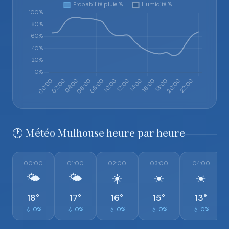
🕐 Météo Mulhouse heure par heure
00:00
01:00
02:00
03:00
04:00
🌤️
🌤️
☀️
☀️
☀️
18°
17°
16°
15°
13°
💧 0%
💧 0%
💧 0%
💧 0%
💧 0%