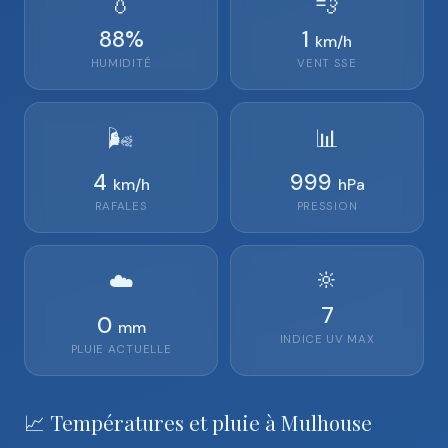
💧
💨
88
%
1
km/h
HUMIDITÉ
VENT
SSE
🌬️
📊
4
999
km/h
hPa
RAFALES
PRESSION
🔆
☁️
7
0
mm
INDICE UV MAX
PLUIE ACTUELLE
📈 Températures et pluie à Mulhouse