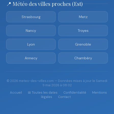
📍 Météo des villes proches (Est)
Strasbourg
Metz
Nancy
Troyes
Lyon
Grenoble
Annecy
Chambéry
© 2026 meteo-des-villes.com — Données mises à jour le Samedi
9 mai 2026 à 08:02
Accueil
📅 Toutes les dates
Confidentialité
Mentions
légales
Contact