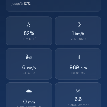
jusqu'à
12°C
.
💧
💨
82
%
1
km/h
HUMIDITÉ
VENT
NNO
🌬️
📊
6
989
km/h
hPa
RAFALES
PRESSION
🔆
☁️
6.6
0
mm
INDICE UV MAX