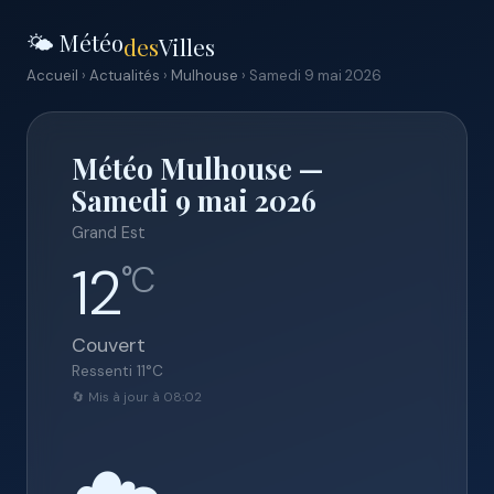
🌤️ Météo
des
Villes
Accueil
›
Actualités
›
Mulhouse
› Samedi 9 mai 2026
Météo Mulhouse —
Samedi 9 mai 2026
Grand Est
12
°C
Couvert
Ressenti
11
°C
🔄 Mis à jour à 08:02