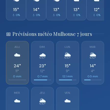
🌤️
🌤️
🌤️
☁️
☁️
15°
14°
13°
13°
12°
💧 0%
💧 0%
💧 0%
💧 0%
💧 0%
📅 Prévisions météo Mulhouse 7 jours
AUJ.
DIM.
LUN.
MAR.
☁️
🌧️
🌦️
🌦️
24°
23°
15°
14°
11°
12°
9°
4°
0 mm
0.7 mm
12.1 mm
0.5 mm
MER.
JEU.
VEN.
☁️
🌦️
☁️