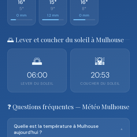
16°
15°
16°
5°
9°
8°
0 mm
1.2 mm
0 mm
🌅 Lever et coucher du soleil à Mulhouse
🌅
🌇
06:00
20:53
LEVER DU SOLEIL
COUCHER DU SOLEIL
❓ Questions fréquentes — Météo Mulhouse
Quelle est la température à Mulhouse
▼
aujourd'hui ?